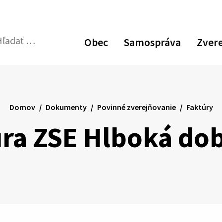
Zvýšiť
Zmen
N
kontrast
veľk
p
Obec
Samospráva
Zver
pís
v
dať:
Odoslať
p
vyhľadávací
formulár
Domov
Dokumenty
Povinné zverejňovanie
Faktúry
ra ZSE Hlboká do