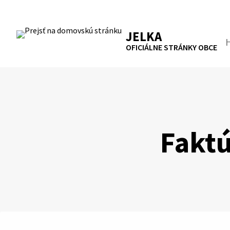
Preskočiť
na
RSS
Mapa
Tlačiť
obsah
JELKA
Hľa
OFICIÁLNE STRÁNKY OBCE
Faktú