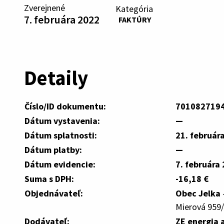
Zverejnené
Kategória
7. februára 2022
FAKTÚRY
Detaily
Číslo/ID dokumentu:
701082719
Dátum vystavenia:
—
Dátum splatnosti:
21. február
Dátum platby:
—
Dátum evidencie:
7. februára
Suma s DPH:
-16,18 €
Objednávateľ:
Obec Jelka
Mierová 959/
Dodávateľ:
ZE energia a