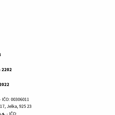
4
a 2202
 2022
- IČO: 00306011
17, Jelka, 925 23
.s.
- IČO: