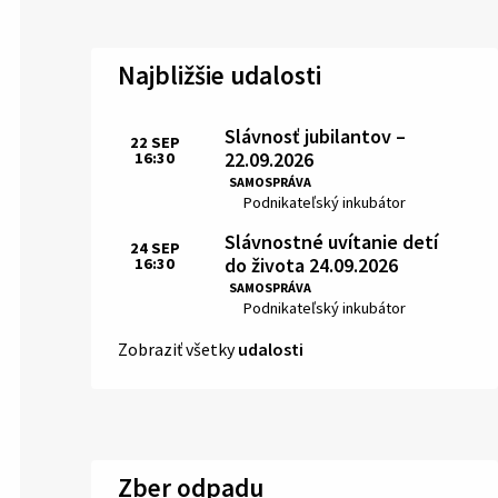
Najbližšie udalosti
Slávnosť jubilantov –
22
SEP
22.09.2026
16:30
Čas:
SAMOSPRÁVA
Miesto:
Podnikateľský inkubátor
Slávnostné uvítanie detí
24
SEP
do života 24.09.2026
16:30
Čas:
SAMOSPRÁVA
Miesto:
Podnikateľský inkubátor
Zobraziť všetky
udalosti
Zber odpadu