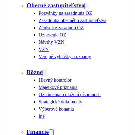
Obecné zastupiteľstvo
Pozvánky na zasadnutia OZ
Zasadnutia obecného zastupiteľstva
Zápisnice zasadnutí OZ
Uznesenia OZ
Návrhy VZN
VZN
Verejné vyhlášky a oznamy
Rôzne
Hlavný kontrolór
Majetkové priznania
Oznámenia o uložení písomnosti
Strategické dokumenty
Výberové konania
Iné
Financie