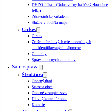
DHZO Jelka – (Dobrovoľný hasičský zbor obce
Jelka)
Zdravotnícke zariadenia
Služby v obci
Na mape
Cirkev
Cirkev
Zrušenie hrobových miest neznámych
a neidentifikovaných nájomcov
Cintoríny
Správa obecných cintorínov
Samospráva
Štruktúra
Obecný úrad
Starosta obce
Obecné zastupiteľstvo
Hlavný kontrolór obce
Komisie