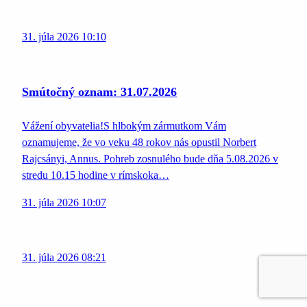
31. júla 2026 10:10
Smútočný oznam: 31.07.2026
Vážení obyvatelia!S hlbokým zármutkom Vám
oznamujeme, že vo veku 48 rokov nás opustil Norbert
Rajcsányi, Annus. Pohreb zosnulého bude dňa 5.08.2026 v
stredu 10.15 hodine v rímskoka…
31. júla 2026 10:07
31. júla 2026 08:21