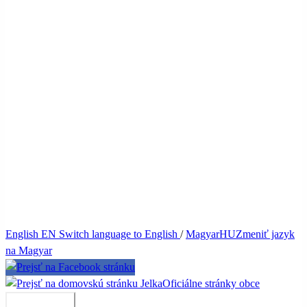
English
EN
Switch language to English
/
Magyar
HU
Zmeniť jazyk
na Magyar
Jelka
Oficiálne stránky obce