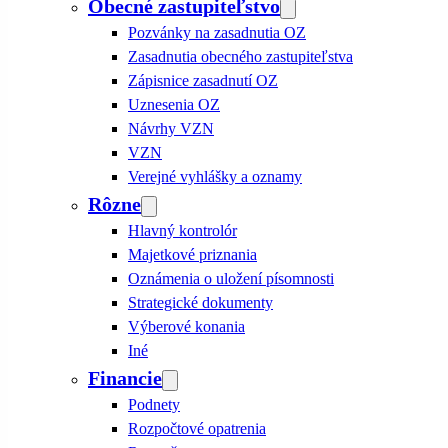
Obecné zastupiteľstvo
Pozvánky na zasadnutia OZ
Zasadnutia obecného zastupiteľstva
Zápisnice zasadnutí OZ
Uznesenia OZ
Návrhy VZN
VZN
Verejné vyhlášky a oznamy
Rôzne
Hlavný kontrolór
Majetkové priznania
Oznámenia o uložení písomnosti
Strategické dokumenty
Výberové konania
Iné
Financie
Podnety
Rozpočtové opatrenia