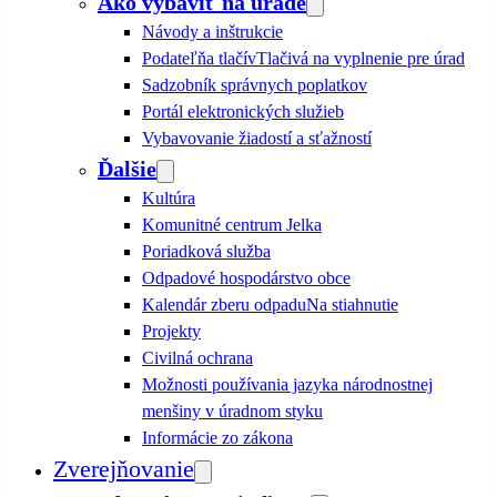
Ako vybaviť na úrade
Návody a inštrukcie
Podateľňa tlačív
Tlačivá na vyplnenie pre úrad
Sadzobník správnych poplatkov
Portál elektronických služieb
Vybavovanie žiadostí a sťažností
Ďalšie
Kultúra
Komunitné centrum Jelka
Poriadková služba
Odpadové hospodárstvo obce
Kalendár zberu odpadu
Na stiahnutie
Projekty
Civilná ochrana
Možnosti používania jazyka národnostnej
menšiny v úradnom styku
Informácie zo zákona
Zverejňovanie