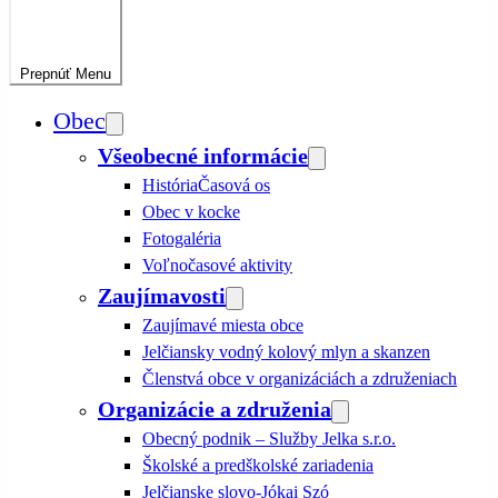
Prepnúť
Menu
Obec
Všeobecné informácie
História
Časová os
Obec v kocke
Fotogaléria
Voľnočasové aktivity
Zaujímavosti
Zaujímavé miesta obce
Jelčiansky vodný kolový mlyn a skanzen
Členstvá obce v organizáciách a združeniach
Organizácie a združenia
Obecný podnik – Služby Jelka s.r.o.
Školské a predškolské zariadenia
Jelčianske slovo-Jókai Szó