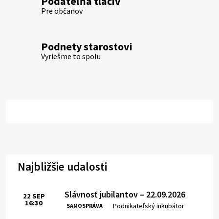
Podateľňa tlačív
Pre občanov
Podnety starostovi
Vyriešme to spolu
Najbližšie udalosti
Slávnosť jubilantov – 22.09.2026
22
SEP
16:30
Čas:
Miesto:
Podnikateľský inkubátor
SAMOSPRÁVA