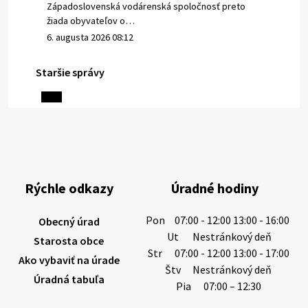
Západoslovenská vodárenská spoločnosť preto
žiada obyvateľov o…
6. augusta 2026 08:12
Staršie správy
5. augusta 2026 13:10
Miestne oznamy: 05.08.2026
Smútočný oznam: 05.08.2026 1/ Vážení obyvatelia!S
hlbokým zármutkom Vám oznamujeme, že vo veku
Rýchle odkazy
Úradné hodiny
73 rokov nás opustila Irena Tanková, rodená
Tanková. Pohreb zosnulej bude dňa 6.08.20…
Pon
07:00 - 12:00 13:00 - 16:00
Obecný úrad
5. augusta 2026 12:59
Ut
Nestránkový deň
Starosta obce
Str
07:00 - 12:00 13:00 - 17:00
Ako vybaviť na úrade
Štv
Nestránkový deň
Úradná tabuľa
3. augusta 2026 08:45
Pia
07:00 – 12:30