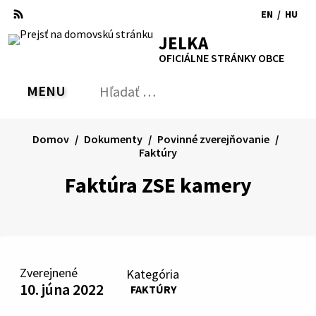
Preskočiť
EN
/
HU
na
Switch
Zmen
RSS
Mapa
Tlačiť
Zvýšiť
Zmenšiť
Zväčšiť
JELKA
obsah
language
jazyk
kontrast
veľkosť
veľkosť
OFICIÁLNE STRÁNKY OBCE
to
na
písma
písma
English
Magy
MENU
PREPNÚŤ
Hľadať:
Odo
vyh
for
Domov
Dokumenty
Povinné zverejňovanie
Faktúry
Faktúra ZSE kamery
Zverejnené
Kategória
10. júna 2022
FAKTÚRY