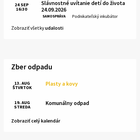
Slávnostné uvítanie detí do života
24
SEP
24.09.2026
16:30
Čas:
Miesto:
Podnikateľský inkubátor
SAMOSPRÁVA
Zobraziť všetky
udalosti
Zber odpadu
Plasty a kovy
13. AUG
ŠTVRTOK
Komunálny odpad
19. AUG
STREDA
Zobraziť celý kalendár