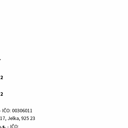
7
22
22
- IČO: 00306011
17, Jelka, 925 23
.s.
- IČO: