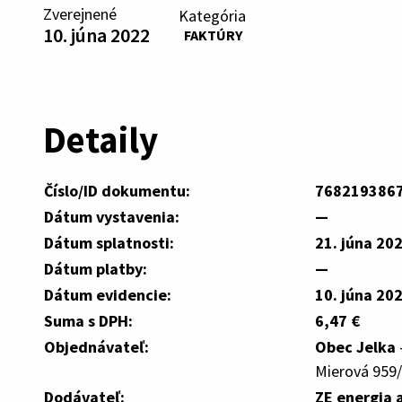
Zverejnené
Kategória
10. júna 2022
FAKTÚRY
Detaily
Číslo/ID dokumentu:
768219386
Dátum vystavenia:
—
Dátum splatnosti:
21. júna 20
Dátum platby:
—
Dátum evidencie:
10. júna 20
Suma s DPH:
6,47 €
Objednávateľ:
Obec Jelka
Mierová 959/
Dodávateľ:
ZE energia a