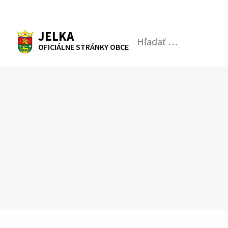
Preskočiť
na
RSS
Mapa
Tlačiť
obsah
JELKA
Hľadať:
Odosl
OFICIÁLNE STRÁNKY OBCE
vyhľad
formul