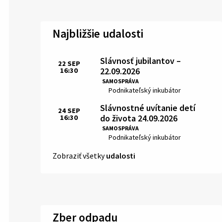
Najbližšie udalosti
Slávnosť jubilantov –
22
SEP
22.09.2026
16:30
Čas:
SAMOSPRÁVA
Miesto:
Podnikateľský inkubátor
Slávnostné uvítanie detí
24
SEP
do života 24.09.2026
16:30
Čas:
SAMOSPRÁVA
Miesto:
Podnikateľský inkubátor
Zobraziť všetky
udalosti
Zber odpadu