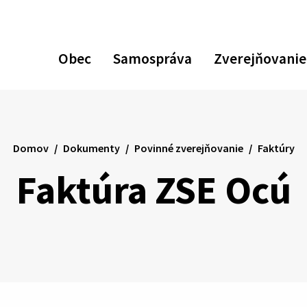
Zvýšiť
Zmen
N
kontrast
veľk
p
Obec
Samospráva
Zverejňovanie
pís
v
ať
p
ávací
ár
Domov
Dokumenty
Povinné zverejňovanie
Faktúry
Faktúra ZSE Ocú