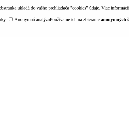
bstránka ukladá do vášho prehliadača "cookies" údaje. Viac informáci
nky.
Anonymná analýza
Používame ich na zbieranie
anonymných
š