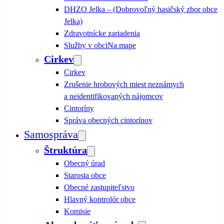
DHZO Jelka – (Dobrovoľný hasičský zbor obce
Jelka)
Zdravotnícke zariadenia
Služby v obci
Na mape
Cirkev
Cirkev
Zrušenie hrobových miest neznámych
a neidentifikovaných nájomcov
Cintoríny
Správa obecných cintorínov
Samospráva
Štruktúra
Obecný úrad
Starosta obce
Obecné zastupiteľstvo
Hlavný kontrolór obce
Komisie