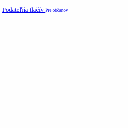
Podateľňa tlačív
Pre občanov