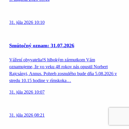
31. júla 2026 10:10
Smútočný oznam: 31.07.2026
Vážení obyvatelia!S hlbokým zármutkom Vám
oznamujeme, že vo veku 48 rokov nás opustil Norbert
Rajcsányi, Annus. Pohreb zosnulého bude dňa 5.08.2026 v
stredu 10.15 hodine v rímskoka…
31. júla 2026 10:07
31. júla 2026 08:21