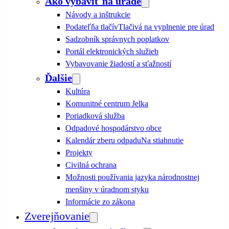
Ako vybaviť na úrade
Návody a inštrukcie
Podateľňa tlačív
Tlačivá na vyplnenie pre úrad
Sadzobník správnych poplatkov
Portál elektronických služieb
Vybavovanie žiadostí a sťažností
Ďalšie
Kultúra
Komunitné centrum Jelka
Poriadková služba
Odpadové hospodárstvo obce
Kalendár zberu odpadu
Na stiahnutie
Projekty
Civilná ochrana
Možnosti používania jazyka národnostnej
menšiny v úradnom styku
Informácie zo zákona
Zverejňovanie