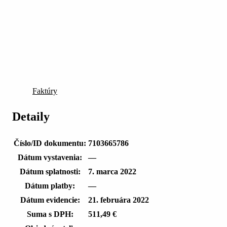
Faktúry
Detaily
Číslo/ID dokumentu:
7103665786
Dátum vystavenia:
—
Dátum splatnosti:
7. marca 2022
Dátum platby:
—
Dátum evidencie:
21. februára 2022
Suma s DPH:
511,49 €