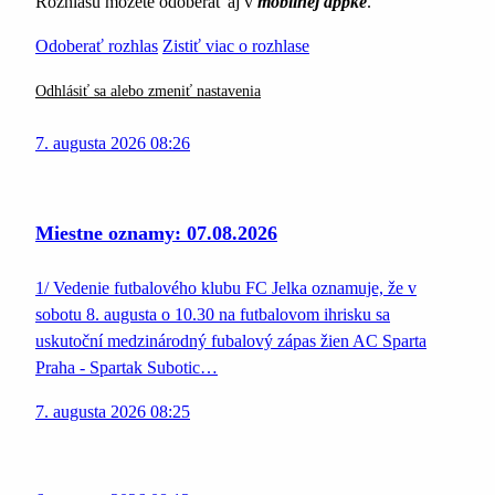
Rozhlasu môžete odoberať aj v
mobilnej appke
.
Odoberať rozhlas
Zistiť viac o rozhlase
Odhlásiť sa alebo zmeniť nastavenia
7. augusta 2026 08:26
Miestne oznamy: 07.08.2026
1/ Vedenie futbalového klubu FC Jelka oznamuje, že v
sobotu 8. augusta o 10.30 na futbalovom ihrisku sa
uskutoční medzinárodný fubalový zápas žien AC Sparta
Praha - Spartak Subotic…
7. augusta 2026 08:25