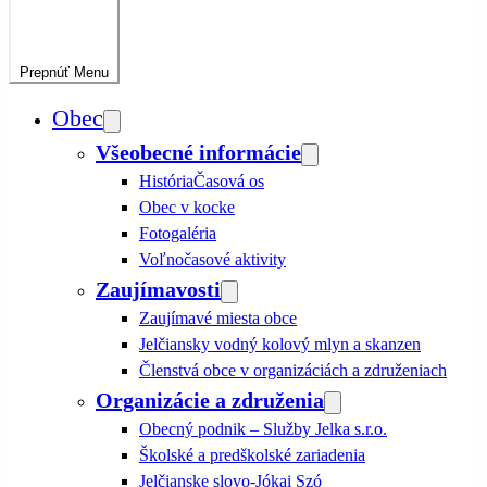
Prepnúť
Menu
Obec
Všeobecné informácie
História
Časová os
Obec v kocke
Fotogaléria
Voľnočasové aktivity
Zaujímavosti
Zaujímavé miesta obce
Jelčiansky vodný kolový mlyn a skanzen
Členstvá obce v organizáciách a združeniach
Organizácie a združenia
Obecný podnik – Služby Jelka s.r.o.
Školské a predškolské zariadenia
Jelčianske slovo-Jókai Szó