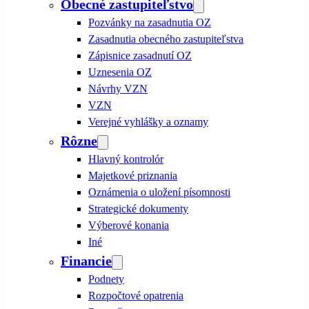
Obecné zastupiteľstvo
Pozvánky na zasadnutia OZ
Zasadnutia obecného zastupiteľstva
Zápisnice zasadnutí OZ
Uznesenia OZ
Návrhy VZN
VZN
Verejné vyhlášky a oznamy
Rôzne
Hlavný kontrolór
Majetkové priznania
Oznámenia o uložení písomnosti
Strategické dokumenty
Výberové konania
Iné
Financie
Podnety
Rozpočtové opatrenia