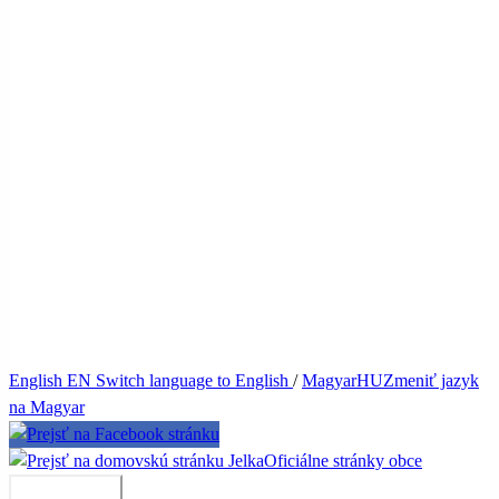
English
EN
Switch language to English
/
Magyar
HU
Zmeniť jazyk
na Magyar
Jelka
Oficiálne stránky obce