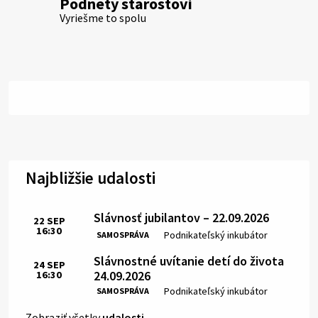
Podnety starostovi
Vyriešme to spolu
Najbližšie udalosti
Slávnosť jubilantov – 22.09.2026
22
SEP
16:30
Čas:
Miesto:
Podnikateľský inkubátor
SAMOSPRÁVA
Slávnostné uvítanie detí do života
24
SEP
24.09.2026
16:30
Čas:
Miesto:
Podnikateľský inkubátor
SAMOSPRÁVA
Zobraziť všetky
udalosti