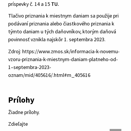
príspevky č. 14 a 15
TU.
Tlačivo priznania k miestnym daniam sa použije pri
podávaní priznania alebo čiastkového priznania k
týmto daniam u tých daňovníkov, ktorým daňová
povinnosť vznikla najskôr 1. septembra 2023.
Zdroj: https://www.zmos.sk/informacia-k-novemu-
vzoru-priznania-k-miestnym-daniam-platneho-od-
1–septembra-2023-
oznam/mid/405616/.html#m_405616
Prílohy
Žiadne prílohy.
Zdieľajte