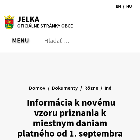
Preskočiť
EN
/
HU
na
Switch
Zmen
RSS
Mapa
Tlačiť
Zvýšiť
Zmenšiť
Zväčšiť
JELKA
obsah
language
jazyk
kontrast
veľkosť
veľkosť
OFICIÁLNE STRÁNKY OBCE
to
na
písma
písma
English
Magy
MENU
PREPNÚŤ
Hľadať:
Odo
vyh
for
Domov
Dokumenty
Rôzne
Iné
Informácia k novému
vzoru priznania k
miestnym daniam
platného od 1. septembra