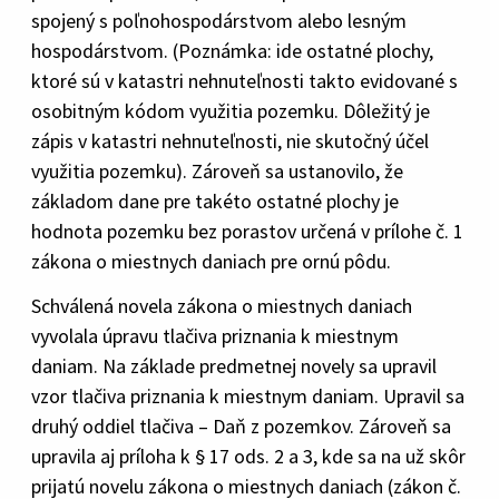
spojený s poľnohospodárstvom alebo lesným
hospodárstvom. (Poznámka: ide ostatné plochy,
ktoré sú v katastri nehnuteľnosti takto evidované s
osobitným kódom využitia pozemku. Dôležitý je
zápis v katastri nehnuteľnosti, nie skutočný účel
využitia pozemku). Zároveň sa ustanovilo, že
základom dane pre takéto ostatné plochy je
hodnota pozemku bez porastov určená v prílohe č. 1
zákona o miestnych daniach pre ornú pôdu.
Schválená novela zákona o miestnych daniach
vyvolala úpravu tlačiva priznania k miestnym
daniam. Na základe predmetnej novely sa upravil
vzor tlačiva priznania k miestnym daniam. Upravil sa
druhý oddiel tlačiva – Daň z pozemkov. Zároveň sa
upravila aj príloha k § 17 ods. 2 a 3, kde sa na už skôr
prijatú novelu zákona o miestnych daniach (zákon č.