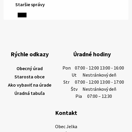
Staršie správy
6. augusta 2026 08:13
Miestne oznamy: 06.08.2026
1/ PITNÁ VODA NIE JE SAMOZREJMOSŤ. Dlhodobé
sucho a vysoké teploty spôsobujú pokles
výdatnosti vodárenských zdrojov.
Rýchle odkazy
Úradné hodiny
Západoslovenská vodárenská spoločnosť preto
žiada obyvateľov o…
Pon
07:00 - 12:00 13:00 - 16:00
Obecný úrad
6. augusta 2026 08:12
Ut
Nestránkový deň
Starosta obce
Str
07:00 - 12:00 13:00 - 17:00
Ako vybaviť na úrade
Štv
Nestránkový deň
Úradná tabuľa
5. augusta 2026 13:10
Pia
07:00 – 12:30
Kontakt
Miestne oznamy: 05.08.2026
Smútočný oznam: 05.08.2026 1/ Vážení obyvatelia!S
Obec Jelka

hlbokým zármutkom Vám oznamujeme, že vo veku