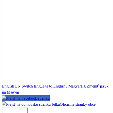
English
EN
Switch language to English
/
Magyar
HU
Zmeniť jazyk
na Magyar
Jelka
Oficiálne stránky obce