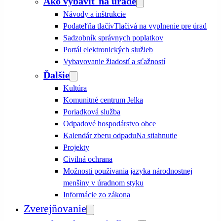
Ako vybaviť na úrade
Návody a inštrukcie
Podateľňa tlačív
Tlačivá na vyplnenie pre úrad
Sadzobník správnych poplatkov
Portál elektronických služieb
Vybavovanie žiadostí a sťažností
Ďalšie
Kultúra
Komunitné centrum Jelka
Poriadková služba
Odpadové hospodárstvo obce
Kalendár zberu odpadu
Na stiahnutie
Projekty
Civilná ochrana
Možnosti používania jazyka národnostnej
menšiny v úradnom styku
Informácie zo zákona
Zverejňovanie