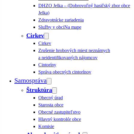
DHZO Jelka – (Dobrovoľný hasičský zbor obce
Jelka)
Zdravotnícke zariadenia
Služby v obci
Na mape
Cirkev
Cirkev
Zrušenie hrobových miest neznámych
a neidentifikovaných nájomcov
Cintoríny
Správa obecných cintorínov
Samospráva
Štruktúra
Obecný úrad
Starosta obce
Obecné zastupiteľstvo
Hlavný kontrolór obce
Komisie