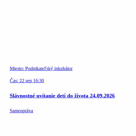
Miesto:
Podnikateľský inkubátor
Čas:
22
sep
16:30
Slávnostné uvítanie detí do života 24.09.2026
Samospráva