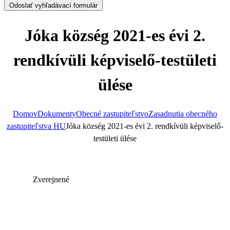
Odoslať vyhľadávací formulár
Jóka község 2021-es évi 2.
rendkívüli képviselő-testületi
ülése
Domov
Dokumenty
Obecné zastupiteľstvo
Zasadnutia obecného
zastupiteľstva HU
Jóka község 2021-es évi 2. rendkívüli képviselő-
testületi ülése
Zverejnené