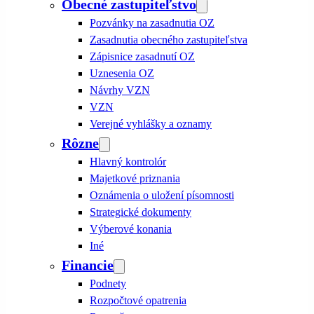
Obecné zastupiteľstvo
Pozvánky na zasadnutia OZ
Zasadnutia obecného zastupiteľstva
Zápisnice zasadnutí OZ
Uznesenia OZ
Návrhy VZN
VZN
Verejné vyhlášky a oznamy
Rôzne
Hlavný kontrolór
Majetkové priznania
Oznámenia o uložení písomnosti
Strategické dokumenty
Výberové konania
Iné
Financie
Podnety
Rozpočtové opatrenia