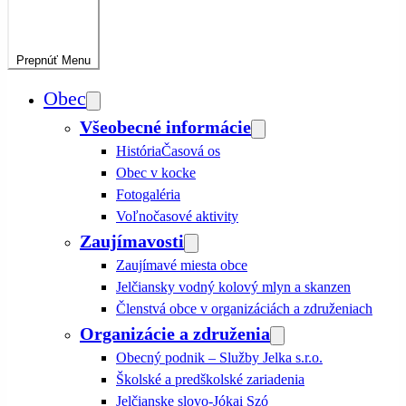
Prepnúť
Menu
Obec
Všeobecné informácie
História
Časová os
Obec v kocke
Fotogaléria
Voľnočasové aktivity
Zaujímavosti
Zaujímavé miesta obce
Jelčiansky vodný kolový mlyn a skanzen
Členstvá obce v organizáciách a združeniach
Organizácie a združenia
Obecný podnik – Služby Jelka s.r.o.
Školské a predškolské zariadenia
Jelčianske slovo-Jókai Szó