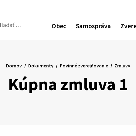
Obec
Samospráva
Zver
dať:
Odoslať
vyhľadávací
formulár
Domov
Dokumenty
Povinné zverejňovanie
Zmluvy
Kúpna zmluva 1