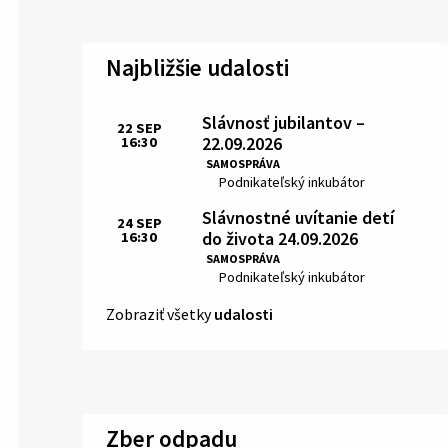
Najbližšie udalosti
Slávnosť jubilantov –
22
SEP
22.09.2026
16:30
Čas:
SAMOSPRÁVA
Miesto:
Podnikateľský inkubátor
Slávnostné uvítanie detí
24
SEP
do života 24.09.2026
16:30
Čas:
SAMOSPRÁVA
Miesto:
Podnikateľský inkubátor
Zobraziť všetky
udalosti
Zber odpadu