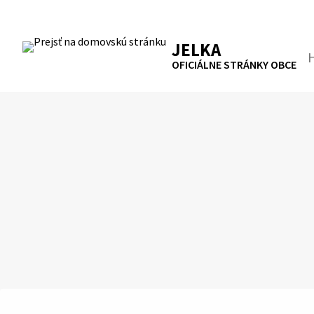
Preskočiť
na
RSS
Mapa
Tlačiť
obsah
JELKA
Hľa
OFICIÁLNE STRÁNKY OBCE