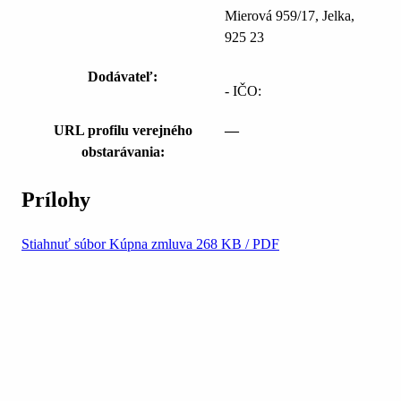
Mierová 959/17, Jelka,
925 23
Dodávateľ:
- IČO:
URL profilu verejného
—
obstarávania:
Prílohy
Stiahnuť súbor
Kúpna zmluva
268 KB / PDF