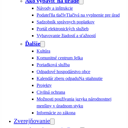
Ako vybaviť na úrade
Návody a inštrukcie
Podateľňa tlačív
Tlačivá na vyplnenie pre úrad
Sadzobník správnych poplatkov
Portál elektronických služieb
Vybavovanie žiadostí a sťažností
Ďalšie
Kultúra
Komunitné centrum Jelka
Poriadková služba
Odpadové hospodárstvo obce
Kalendár zberu odpadu
Na stiahnutie
Projekty
Civilná ochrana
Možnosti používania jazyka národnostnej
menšiny v úradnom styku
Informácie zo zákona
Zverejňovanie