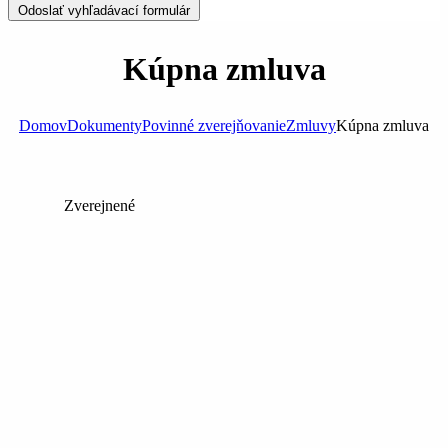
Odoslať vyhľadávací formulár
Kúpna zmluva
Domov
Dokumenty
Povinné zverejňovanie
Zmluvy
Kúpna zmluva
Zverejnené