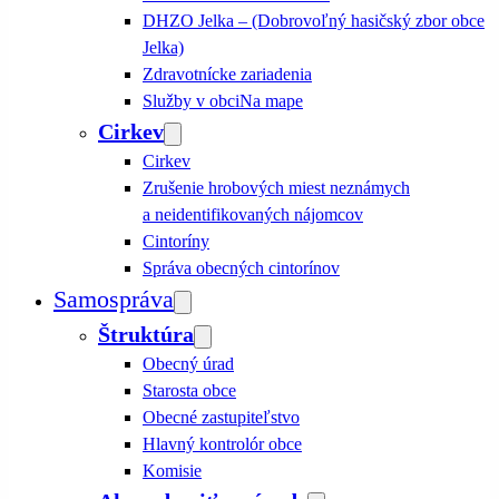
DHZO Jelka – (Dobrovoľný hasičský zbor obce
Jelka)
Zdravotnícke zariadenia
Služby v obci
Na mape
Cirkev
Cirkev
Zrušenie hrobových miest neznámych
a neidentifikovaných nájomcov
Cintoríny
Správa obecných cintorínov
Samospráva
Štruktúra
Obecný úrad
Starosta obce
Obecné zastupiteľstvo
Hlavný kontrolór obce
Komisie