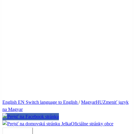
English
EN
Switch language to English
/
Magyar
HU
Zmeniť jazyk
na Magyar
Jelka
Oficiálne stránky obce