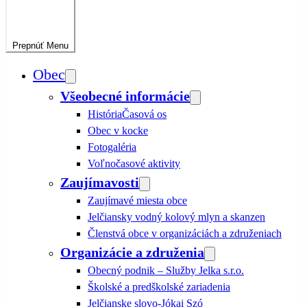
Prepnúť
Menu
Obec
Všeobecné informácie
História
Časová os
Obec v kocke
Fotogaléria
Voľnočasové aktivity
Zaujímavosti
Zaujímavé miesta obce
Jelčiansky vodný kolový mlyn a skanzen
Členstvá obce v organizáciách a združeniach
Organizácie a združenia
Obecný podnik – Služby Jelka s.r.o.
Školské a predškolské zariadenia
Jelčianske slovo-Jókai Szó