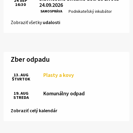
24
SEP
24.09.2026
16:30
Čas:
Miesto:
Podnikateľský inkubátor
SAMOSPRÁVA
Zobraziť všetky
udalosti
Zber odpadu
Plasty a kovy
13. AUG
ŠTVRTOK
Komunálny odpad
19. AUG
STREDA
Zobraziť celý kalendár