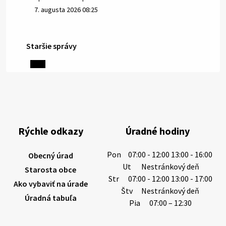
7. augusta 2026 08:25
Staršie správy
6. augusta 2026 08:13
Miestne oznamy: 06.08.2026
1/ PITNÁ VODA NIE JE SAMOZREJMOSŤ. Dlhodobé
sucho a vysoké teploty spôsobujú pokles
výdatnosti vodárenských zdrojov.
Rýchle odkazy
Úradné hodiny
Západoslovenská vodárenská spoločnosť preto
žiada obyvateľov o…
Pon
07:00 - 12:00 13:00 - 16:00
Obecný úrad
6. augusta 2026 08:12
Ut
Nestránkový deň
Starosta obce
Str
07:00 - 12:00 13:00 - 17:00
Ako vybaviť na úrade
Štv
Nestránkový deň
Úradná tabuľa
5. augusta 2026 13:10
Pia
07:00 – 12:30