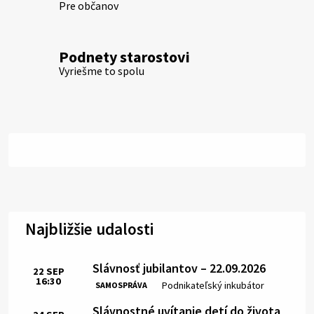
Pre občanov
Podnety starostovi
Vyriešme to spolu
Najbližšie udalosti
Slávnosť jubilantov – 22.09.2026
22
SEP
16:30
Čas:
Miesto:
Podnikateľský inkubátor
SAMOSPRÁVA
Slávnostné uvítanie detí do života