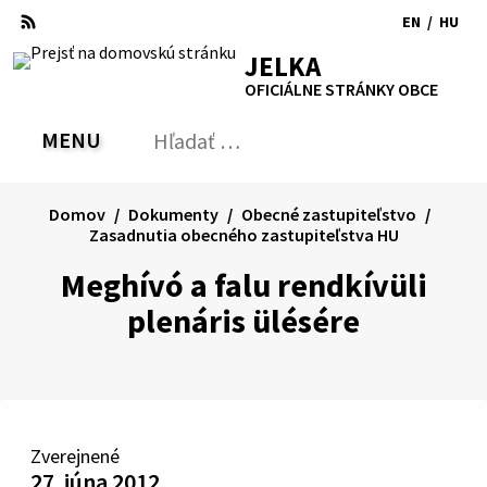
Preskočiť
EN
/
HU
na
Switch
Zmen
RSS
Mapa
Tlačiť
Zvýšiť
Zmenšiť
Zväčšiť
JELKA
obsah
language
jazyk
kontrast
veľkosť
veľkosť
OFICIÁLNE STRÁNKY OBCE
to
na
písma
písma
English
Magy
MENU
PREPNÚŤ
Hľadať:
Odo
vyh
for
Domov
Dokumenty
Obecné zastupiteľstvo
Zasadnutia obecného zastupiteľstva HU
Meghívó a falu rendkívüli
plenáris ülésére
Zverejnené
27. júna 2012