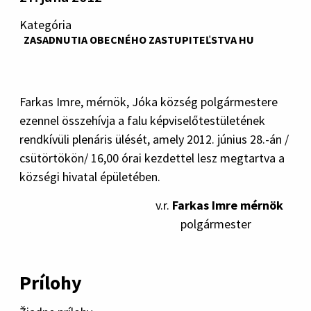
Kategória
ZASADNUTIA OBECNÉHO ZASTUPITEĽSTVA HU
Farkas Imre, mérnök, Jóka község polgármestere
ezennel összehívja a falu képviselőtestületének
rendkívüli plenáris ülését, amely 2012. június 28.-án /
csütörtökön/ 16,00 órai kezdettel lesz megtartva a
községi hivatal épületében.
v.r.
Farkas Imre mérnök
polgármester
Prílohy