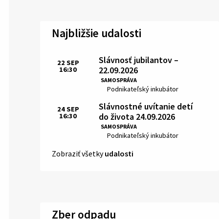
Najbližšie udalosti
Slávnosť jubilantov –
22
SEP
22.09.2026
16:30
Čas:
SAMOSPRÁVA
Miesto:
Podnikateľský inkubátor
Slávnostné uvítanie detí
24
SEP
do života 24.09.2026
16:30
Čas:
SAMOSPRÁVA
Miesto:
Podnikateľský inkubátor
Zobraziť všetky
udalosti
Zber odpadu