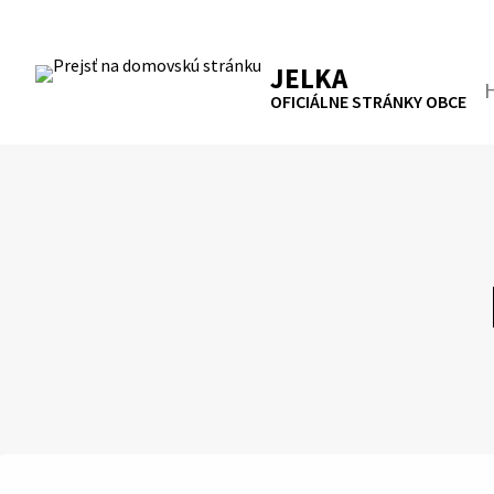
Preskočiť
na
RSS
Mapa
Tlačiť
obsah
JELKA
Hľa
OFICIÁLNE STRÁNKY OBCE