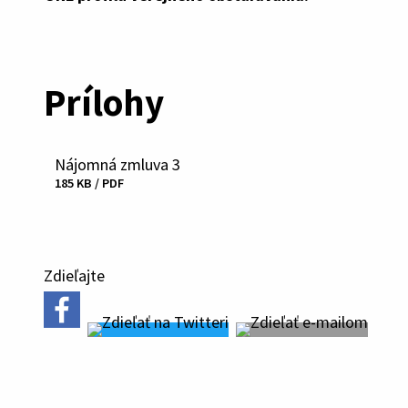
Prílohy
Nájomná zmluva 3
Stiahnuť
185 KB / PDF
súbor
Zdieľajte