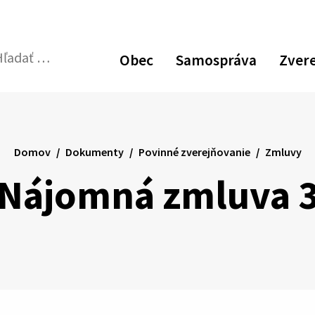
Obec
Samospráva
Zver
dať:
Odoslať
vyhľadávací
formulár
Domov
Dokumenty
Povinné zverejňovanie
Zmluvy
Nájomná zmluva 