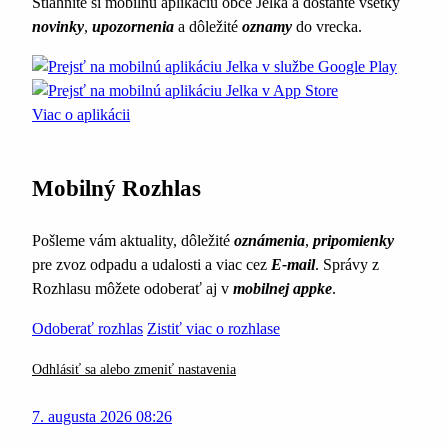
Stiahnite si mobilnú aplikáciu obce Jelka a dostaňte všetky
novinky
,
upozornenia
a dôležité
oznamy
do vrecka.
Viac o aplikácii
Mobilný Rozhlas
Pošleme vám aktuality, dôležité
oznámenia
,
pripomienky
pre zvoz odpadu a udalosti a viac cez
E-mail
. Správy z
Rozhlasu môžete odoberať aj v
mobilnej appke
.
Odoberať rozhlas
Zistiť viac o rozhlase
Odhlásiť sa alebo zmeniť nastavenia
7. augusta 2026 08:26