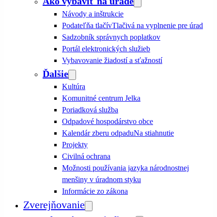
Ako vybaviť na úrade
Návody a inštrukcie
Podateľňa tlačív
Tlačivá na vyplnenie pre úrad
Sadzobník správnych poplatkov
Portál elektronických služieb
Vybavovanie žiadostí a sťažností
Ďalšie
Kultúra
Komunitné centrum Jelka
Poriadková služba
Odpadové hospodárstvo obce
Kalendár zberu odpadu
Na stiahnutie
Projekty
Civilná ochrana
Možnosti používania jazyka národnostnej
menšiny v úradnom styku
Informácie zo zákona
Zverejňovanie