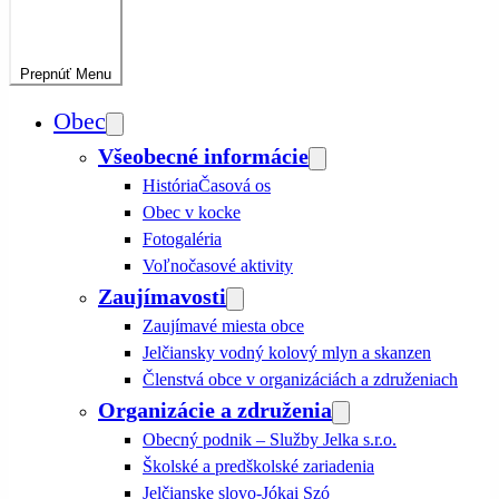
Prepnúť
Menu
Obec
Všeobecné informácie
História
Časová os
Obec v kocke
Fotogaléria
Voľnočasové aktivity
Zaujímavosti
Zaujímavé miesta obce
Jelčiansky vodný kolový mlyn a skanzen
Členstvá obce v organizáciách a združeniach
Organizácie a združenia
Obecný podnik – Služby Jelka s.r.o.
Školské a predškolské zariadenia
Jelčianske slovo-Jókai Szó