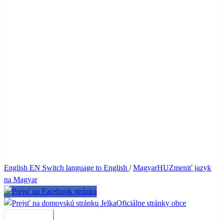
English
EN
Switch language to English
/
Magyar
HU
Zmeniť jazyk
na Magyar
Jelka
Oficiálne stránky obce