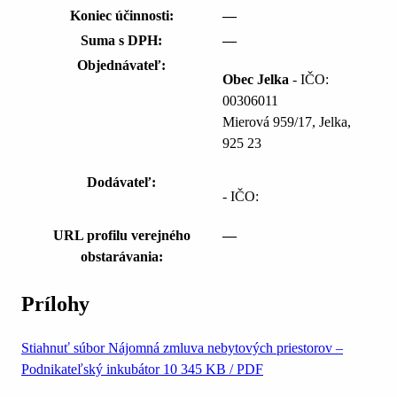
Koniec účinnosti:
—
Suma s DPH:
—
Objednávateľ:
Obec Jelka
- IČO:
00306011
Mierová 959/17, Jelka,
925 23
Dodávateľ:
- IČO:
URL profilu verejného
—
obstarávania:
Prílohy
Stiahnuť súbor
Nájomná zmluva nebytových priestorov –
Podnikateľský inkubátor 10
345 KB / PDF