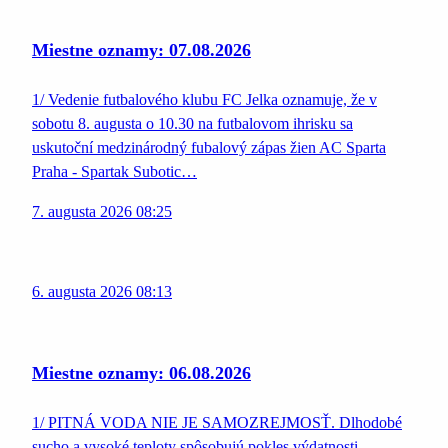
Miestne oznamy: 07.08.2026
1/ Vedenie futbalového klubu FC Jelka oznamuje, že v
sobotu 8. augusta o 10.30 na futbalovom ihrisku sa
uskutoční medzinárodný fubalový zápas žien AC Sparta
Praha - Spartak Subotic…
7. augusta 2026 08:25
6. augusta 2026 08:13
Miestne oznamy: 06.08.2026
1/ PITNÁ VODA NIE JE SAMOZREJMOSŤ. Dlhodobé
sucho a vysoké teploty spôsobujú pokles výdatnosti