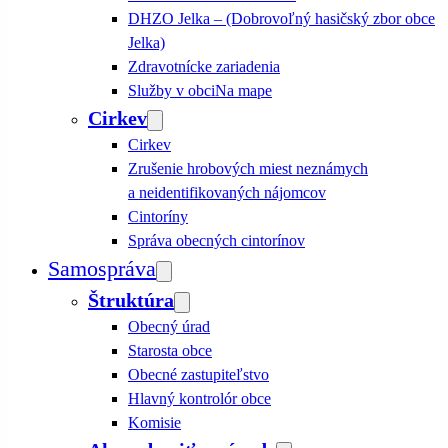
DHZO Jelka – (Dobrovoľný hasičský zbor obce
Jelka)
Zdravotnícke zariadenia
Služby v obci
Na mape
Cirkev
Cirkev
Zrušenie hrobových miest neznámych
a neidentifikovaných nájomcov
Cintoríny
Správa obecných cintorínov
Samospráva
Štruktúra
Obecný úrad
Starosta obce
Obecné zastupiteľstvo
Hlavný kontrolór obce
Komisie