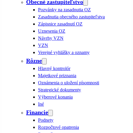
Obecné zastupiteľstvo
Pozvánky na zasadnutia OZ
Zasadnutia obecného zastupiteľstva
Zápisnice zasadnutí OZ
Uznesenia OZ
Návrhy VZN
VZN
Verejné vyhlášky a oznamy
Rôzne
Hlavný kontrolór
Majetkové priznania
Oznámenia o uložení písomnosti
Strategické dokumenty
Výberové konania
Iné
Financie
Podnety
Rozpočtové opatrenia