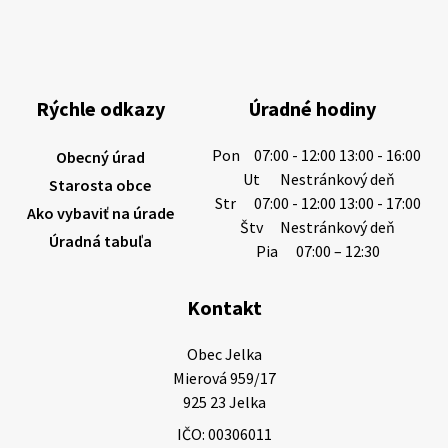
Miestne oznamy: 06.08.2026
1/ PITNÁ VODA NIE JE SAMOZREJMOSŤ. Dlhodobé
sucho a vysoké teploty spôsobujú pokles
výdatnosti vodárenských zdrojov.
Rýchle odkazy
Úradné hodiny
Západoslovenská vodárenská spoločnosť preto
žiada obyvateľov o…
Pon
07:00 - 12:00 13:00 - 16:00
Obecný úrad
6. augusta 2026 08:12
Ut
Nestránkový deň
Starosta obce
Str
07:00 - 12:00 13:00 - 17:00
Ako vybaviť na úrade
Štv
Nestránkový deň
Úradná tabuľa
5. augusta 2026 13:10
Pia
07:00 – 12:30
Kontakt
Miestne oznamy: 05.08.2026
Smútočný oznam: 05.08.2026 1/ Vážení obyvatelia!S
Obec Jelka

hlbokým zármutkom Vám oznamujeme, že vo veku
Mierová 959/17

73 rokov nás opustila Irena Tanková, rodená
925 23 Jelka
Tanková. Pohreb zosnulej bude dňa 6.08.20…
IČO: 00306011
5. augusta 2026 12:59