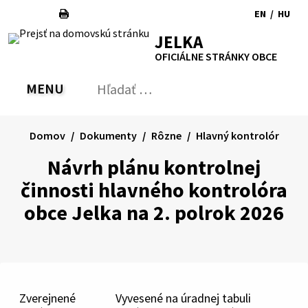
Preskočiť
EN
/
HU
na
Switch
Zmen
RSS
Mapa
Tlačiť
Zvýšiť
Zmenšiť
Zväčšiť
JELKA
obsah
language
jazyk
kontrast
veľkosť
veľkosť
OFICIÁLNE STRÁNKY OBCE
to
na
písma
písma
English
Magy
MENU
PREPNÚŤ
Hľadať:
Odo
vyh
for
Domov
Dokumenty
Rôzne
Hlavný kontrolór
Návrh plánu kontrolnej
činnosti hlavného kontrolóra
obce Jelka na 2. polrok 2026
Zverejnené
Vyvesené na úradnej tabuli