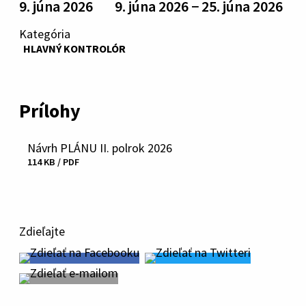
9. júna 2026
9. júna 2026 − 25. júna 2026
Kategória
HLAVNÝ KONTROLÓR
Prílohy
Návrh PLÁNU II. polrok 2026
Stiahnuť
114 KB / PDF
súbor
Zdieľajte