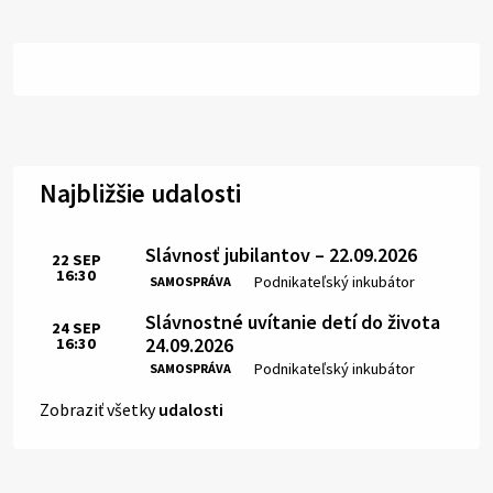
Najbližšie udalosti
Slávnosť jubilantov – 22.09.2026
22
SEP
16:30
Čas:
Miesto:
Podnikateľský inkubátor
SAMOSPRÁVA
Slávnostné uvítanie detí do života
24
SEP
24.09.2026
16:30
Čas:
Miesto:
Podnikateľský inkubátor
SAMOSPRÁVA
Zobraziť všetky
udalosti