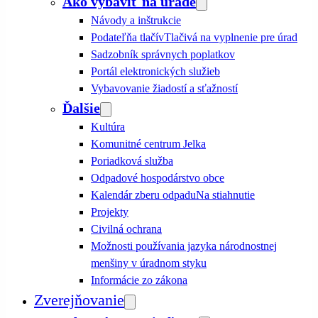
Ako vybaviť na úrade
Návody a inštrukcie
Podateľňa tlačív
Tlačivá na vyplnenie pre úrad
Sadzobník správnych poplatkov
Portál elektronických služieb
Vybavovanie žiadostí a sťažností
Ďalšie
Kultúra
Komunitné centrum Jelka
Poriadková služba
Odpadové hospodárstvo obce
Kalendár zberu odpadu
Na stiahnutie
Projekty
Civilná ochrana
Možnosti používania jazyka národnostnej
menšiny v úradnom styku
Informácie zo zákona
Zverejňovanie