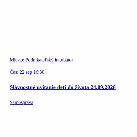
Miesto:
Podnikateľský inkubátor
Čas:
22
sep
16:30
Slávnostné uvítanie detí do života 24.09.2026
Samospráva