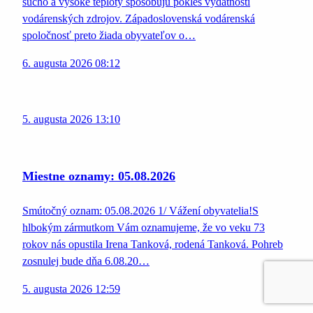
sucho a vysoké teploty spôsobujú pokles výdatnosti
vodárenských zdrojov. Západoslovenská vodárenská
spoločnosť preto žiada obyvateľov o…
6. augusta 2026 08:12
5. augusta 2026 13:10
Miestne oznamy: 05.08.2026
Smútočný oznam: 05.08.2026 1/ Vážení obyvatelia!S
hlbokým zármutkom Vám oznamujeme, že vo veku 73
rokov nás opustila Irena Tanková, rodená Tanková. Pohreb
zosnulej bude dňa 6.08.20…
5. augusta 2026 12:59