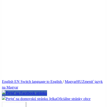
English
EN
Switch language to English
/
Magyar
HU
Zmeniť jazyk
na Magyar
Jelka
Oficiálne stránky obce