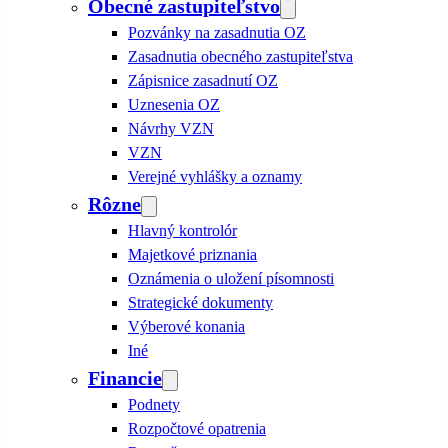
Obecné zastupiteľstvo
Pozvánky na zasadnutia OZ
Zasadnutia obecného zastupiteľstva
Zápisnice zasadnutí OZ
Uznesenia OZ
Návrhy VZN
VZN
Verejné vyhlášky a oznamy
Rôzne
Hlavný kontrolór
Majetkové priznania
Oznámenia o uložení písomnosti
Strategické dokumenty
Výberové konania
Iné
Financie
Podnety
Rozpočtové opatrenia