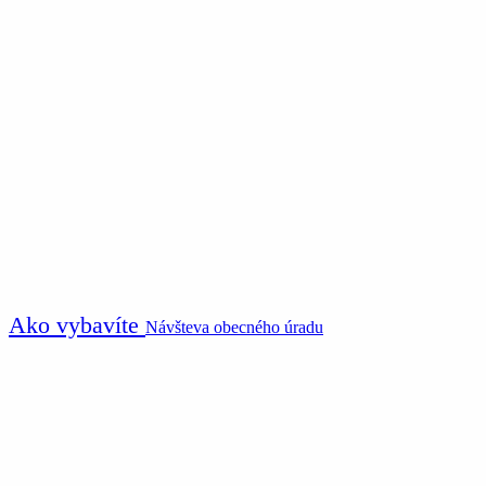
Ako vybavíte
Návšteva obecného úradu