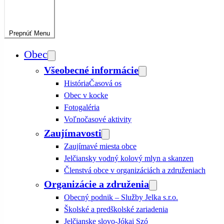
Prepnúť
Menu
Obec
Všeobecné informácie
História
Časová os
Obec v kocke
Fotogaléria
Voľnočasové aktivity
Zaujímavosti
Zaujímavé miesta obce
Jelčiansky vodný kolový mlyn a skanzen
Členstvá obce v organizáciách a združeniach
Organizácie a združenia
Obecný podnik – Služby Jelka s.r.o.
Školské a predškolské zariadenia
Jelčianske slovo-Jókai Szó