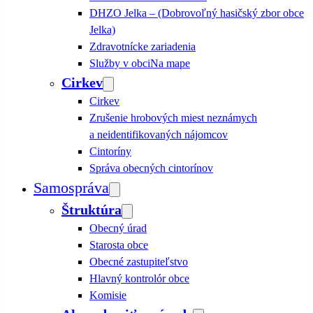
DHZO Jelka – (Dobrovoľný hasičský zbor obce
Jelka)
Zdravotnícke zariadenia
Služby v obci
Na mape
Cirkev
Cirkev
Zrušenie hrobových miest neznámych
a neidentifikovaných nájomcov
Cintoríny
Správa obecných cintorínov
Samospráva
Štruktúra
Obecný úrad
Starosta obce
Obecné zastupiteľstvo
Hlavný kontrolór obce
Komisie