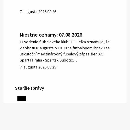
7. augusta 2026 08:26
Miestne oznamy: 07.08.2026
1/ Vedenie futbalového klubu FC Jelka oznamuje, že
v sobotu 8. augusta o 10.30 na futbalovom ihrisku sa
uskutoční medzinárodný fubalový zápas žien AC
Sparta Praha - Spartak Subotic…
7. augusta 2026 08:25
Staršie správy
6. augusta 2026 08:13
Miestne oznamy: 06.08.2026
1/ PITNÁ VODA NIE JE SAMOZREJMOSŤ. Dlhodobé
sucho a vysoké teploty spôsobujú pokles