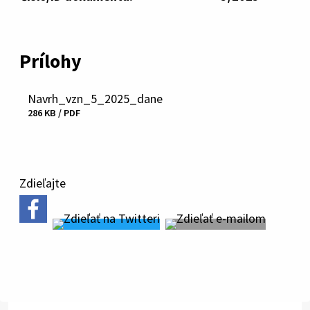
Prílohy
Navrh_vzn_5_2025_dane
Stiahnuť
286 KB / PDF
súbor
Zdieľajte