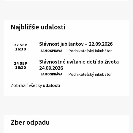
Najbližšie udalosti
Slávnosť jubilantov – 22.09.2026
22
SEP
16:30
Čas:
Miesto:
Podnikateľský inkubátor
SAMOSPRÁVA
Slávnostné uvítanie detí do života
24
SEP
24.09.2026
16:30
Čas:
Miesto:
Podnikateľský inkubátor
SAMOSPRÁVA
Zobraziť všetky
udalosti
Zber odpadu