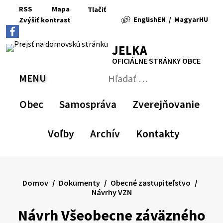
Preskočiť
RSS
Mapa
Tlačiť
na
English
EN
/
Magyar
HU
Zvýšiť
kontrast
RSS
Mapa
Tlačiť
obsah
Zvýšiť
Zmenšiť
Nastaviť
Zväčšiť
Switch
Zmeniť
kontrast
veľkosť
pôvodnú
veľkosť
language
jazyk
JELKA
písma
veľkosť
písma
to
na
písma
English
Magyar
OFICIÁLNE STRÁNKY OBCE
MENU
PREPNÚŤ
Hľadať:
Odoslať
vyhľadávací
Obec
Samospráva
Zverejňovanie
formulár
Voľby
Archív
Kontakty
Domov
Dokumenty
Obecné zastupiteľstvo
Návrhy VZN
Návrh Všeobecne záväzného