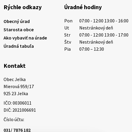
výdatnosti vodárenských zdrojov.
Rýchle odkazy
Úradné hodiny
Západoslovenská vodárenská spoločnosť preto
žiada obyvateľov o…
Pon
07:00 - 12:00 13:00 - 16:00
Obecný úrad
6. augusta 2026 08:12
Ut
Nestránkový deň
Starosta obce
Str
07:00 - 12:00 13:00 - 17:00
Ako vybaviť na úrade
Štv
Nestránkový deň
Úradná tabuľa
5. augusta 2026 13:10
Pia
07:00 – 12:30
Kontakt
Miestne oznamy: 05.08.2026
Smútočný oznam: 05.08.2026 1/ Vážení obyvatelia!S
Obec Jelka

hlbokým zármutkom Vám oznamujeme, že vo veku
Mierová 959/17

73 rokov nás opustila Irena Tanková, rodená
925 23 Jelka
Tanková. Pohreb zosnulej bude dňa 6.08.20…
IČO: 00306011
5. augusta 2026 12:59
DIČ: 2021006691
Číslo účtu:
3. augusta 2026 08:45
031/ 7876 182