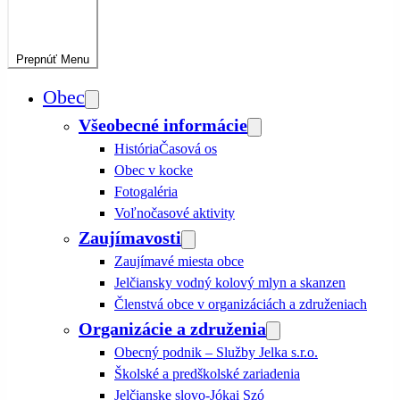
Prepnúť
Menu
Obec
Všeobecné informácie
História
Časová os
Obec v kocke
Fotogaléria
Voľnočasové aktivity
Zaujímavosti
Zaujímavé miesta obce
Jelčiansky vodný kolový mlyn a skanzen
Členstvá obce v organizáciách a združeniach
Organizácie a združenia
Obecný podnik – Služby Jelka s.r.o.
Školské a predškolské zariadenia
Jelčianske slovo-Jókai Szó