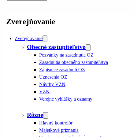
Zverejňovanie
Zverejňovanie
Obecné zastupiteľstvo
Pozvánky na zasadnutia OZ
Zasadnutia obecného zastupiteľstva
Zápisnice zasadnutí OZ
Uznesenia OZ
Návrhy VZN
VZN
Verejné vyhlášky a oznamy
Rôzne
Hlavný kontrolór
Majetkové priznania