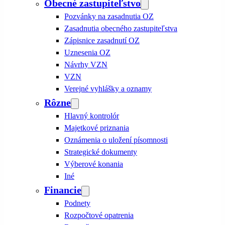
Obecné zastupiteľstvo
Pozvánky na zasadnutia OZ
Zasadnutia obecného zastupiteľstva
Zápisnice zasadnutí OZ
Uznesenia OZ
Návrhy VZN
VZN
Verejné vyhlášky a oznamy
Rôzne
Hlavný kontrolór
Majetkové priznania
Oznámenia o uložení písomnosti
Strategické dokumenty
Výberové konania
Iné
Financie
Podnety
Rozpočtové opatrenia