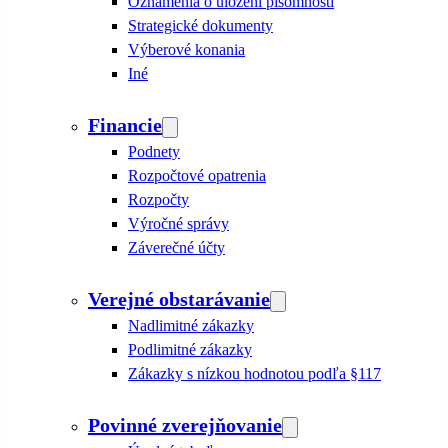
Oznámenia o uložení písomnosti
Strategické dokumenty
Výberové konania
Iné
Financie
Podnety
Rozpočtové opatrenia
Rozpočty
Výročné správy
Záverečné účty
Verejné obstarávanie
Nadlimitné zákazky
Podlimitné zákazky
Zákazky s nízkou hodnotou podľa §117
Povinné zverejňovanie