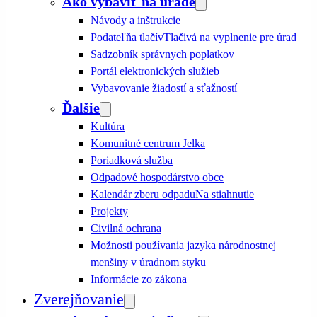
Ako vybaviť na úrade
Návody a inštrukcie
Podateľňa tlačív
Tlačivá na vyplnenie pre úrad
Sadzobník správnych poplatkov
Portál elektronických služieb
Vybavovanie žiadostí a sťažností
Ďalšie
Kultúra
Komunitné centrum Jelka
Poriadková služba
Odpadové hospodárstvo obce
Kalendár zberu odpadu
Na stiahnutie
Projekty
Civilná ochrana
Možnosti používania jazyka národnostnej
menšiny v úradnom styku
Informácie zo zákona
Zverejňovanie