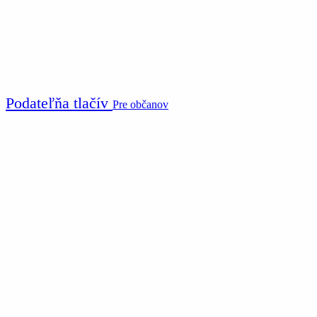
Podateľňa tlačív
Pre občanov