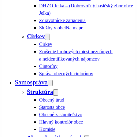
DHZO Jelka – (Dobrovoľný hasičský zbor obce
Jelka)
Zdravotnícke zariadenia
Služby v obci
Na mape
Cirkev
Cirkev
Zrušenie hrobových miest neznámych
a neidentifikovaných nájomcov
Cintoríny
Správa obecných cintorínov
Samospráva
Štruktúra
Obecný úrad
Starosta obce
Obecné zastupiteľstvo
Hlavný kontrolór obce
Komisie