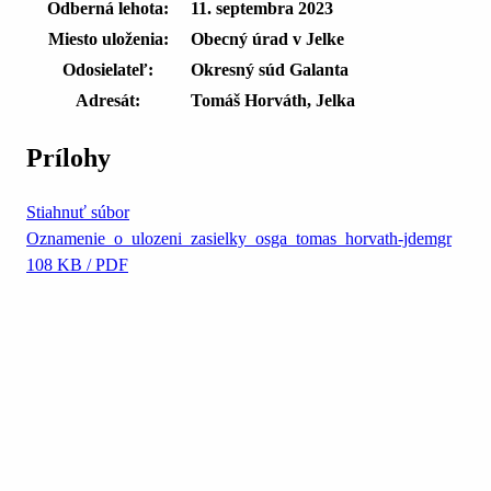
Odberná lehota:
11. septembra 2023
Miesto uloženia:
Obecný úrad v Jelke
Odosielateľ:
Okresný súd Galanta
Adresát:
Tomáš Horváth, Jelka
Prílohy
Stiahnuť súbor
Oznamenie_o_ulozeni_zasielky_osga_tomas_horvath-jdemgr
108 KB / PDF