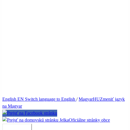
English
EN
Switch language to English
/
Magyar
HU
Zmeniť jazyk
na Magyar
Jelka
Oficiálne stránky obce