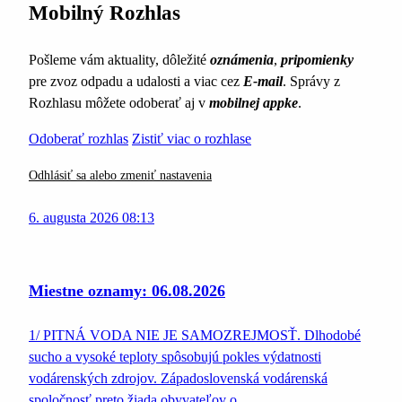
Mobilný Rozhlas
Pošleme vám aktuality, dôležité
oznámenia
,
pripomienky
pre zvoz odpadu a udalosti a viac cez
E-mail
. Správy z
Rozhlasu môžete odoberať aj v
mobilnej appke
.
Odoberať rozhlas
Zistiť viac o rozhlase
Odhlásiť sa alebo zmeniť nastavenia
6. augusta 2026 08:13
Miestne oznamy: 06.08.2026
1/ PITNÁ VODA NIE JE SAMOZREJMOSŤ. Dlhodobé
sucho a vysoké teploty spôsobujú pokles výdatnosti
vodárenských zdrojov. Západoslovenská vodárenská
spoločnosť preto žiada obyvateľov o…