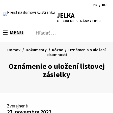
Preskočiť
EN
/
HU
na
Switch
Zmen
RSS
Mapa
Tlačiť
Zvýšiť
Zmenšiť
Zväčšiť
JELKA
obsah
language
jazyk
kontrast
veľkosť
veľkosť
OFICIÁLNE STRÁNKY OBCE
to
na
písma
písma
English
Magy
MENU
PREPNÚŤ
Hľadať:
Odo
vyh
for
Domov
Dokumenty
Rôzne
Oznámenia o uložení
písomnosti
Oznámenie o uložení listovej
zásielky
Zverejnené
27. novembra 2023