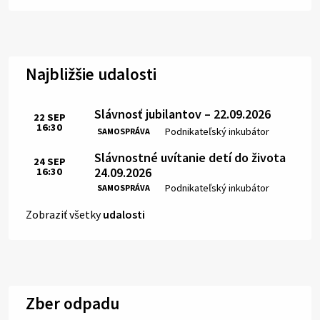
Najbližšie udalosti
Slávnosť jubilantov – 22.09.2026
22
SEP
16:30
Čas:
Miesto:
Podnikateľský inkubátor
SAMOSPRÁVA
Slávnostné uvítanie detí do života
24
SEP
24.09.2026
16:30
Čas:
Miesto:
Podnikateľský inkubátor
SAMOSPRÁVA
Zobraziť všetky
udalosti
Zber odpadu