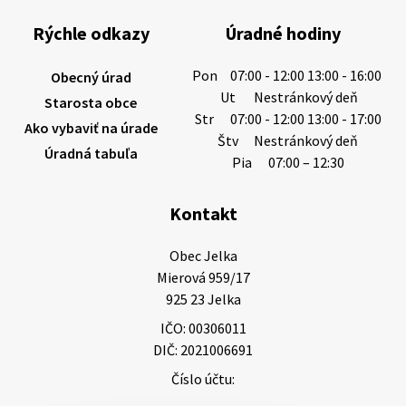
Smútočný oznam: 05.08.2026 1/ Vážení obyvatelia!S
hlbokým zármutkom Vám oznamujeme, že vo veku
Rýchle odkazy
Úradné hodiny
73 rokov nás opustila Irena Tanková, rodená
Tanková. Pohreb zosnulej bude dňa 6.08.20…
Pon
07:00 - 12:00 13:00 - 16:00
Obecný úrad
5. augusta 2026 12:59
Ut
Nestránkový deň
Starosta obce
Str
07:00 - 12:00 13:00 - 17:00
Ako vybaviť na úrade
Štv
Nestránkový deň
Úradná tabuľa
3. augusta 2026 08:45
Pia
07:00 – 12:30
Kontakt
Miestne oznamy: 03.08.2026
Smútočné oznamy: 03.08.2026 1/ Vážení obyvatelia!S
Obec Jelka

hlbokým zármutkom Vám oznamujeme, že vo veku
Mierová 959/17

84 rokov nás opustil Ján Letusek. Pohreb zosnulého
925 23 Jelka
bude dňa 4.08.2026 v utorok 10.00…
IČO: 00306011
3. augusta 2026 08:44
DIČ: 2021006691
Číslo účtu:
31. júla 2026 10:10