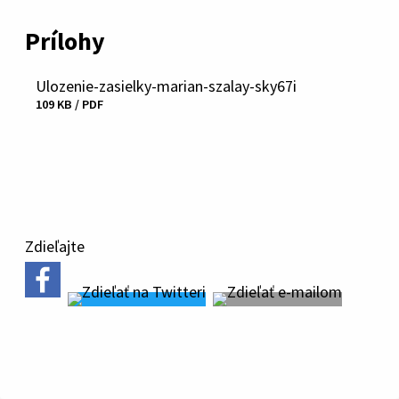
Prílohy
Ulozenie-zasielky-marian-szalay-sky67i
109 KB / PDF
Stiahnuť
súbor
Zdieľajte