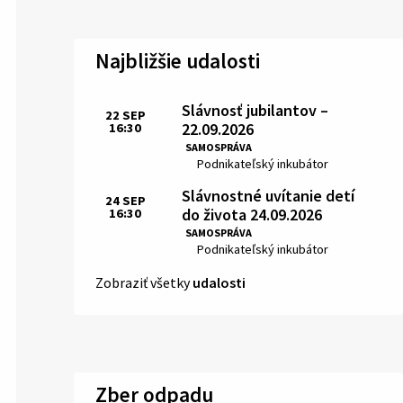
Najbližšie udalosti
Slávnosť jubilantov –
22
SEP
22.09.2026
16:30
Čas:
SAMOSPRÁVA
Miesto:
Podnikateľský inkubátor
Slávnostné uvítanie detí
24
SEP
do života 24.09.2026
16:30
Čas:
SAMOSPRÁVA
Miesto:
Podnikateľský inkubátor
Zobraziť všetky
udalosti
Zber odpadu