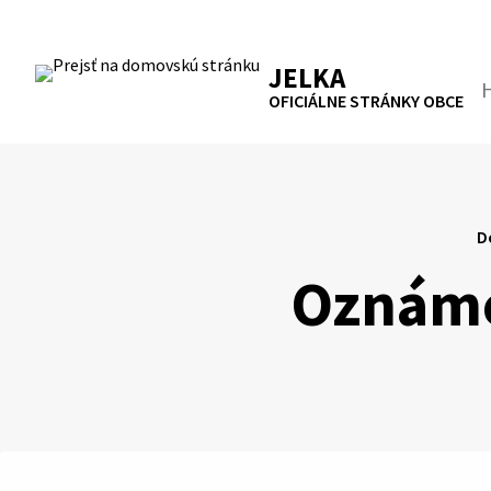
Preskočiť
na
RSS
Mapa
Tlačiť
obsah
JELKA
Hľa
OFICIÁLNE STRÁNKY OBCE
D
Oznáme