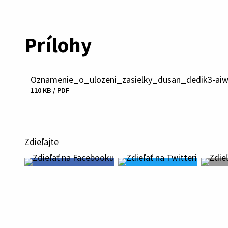
Prílohy
Oznamenie_o_ulozeni_zasielky_dusan_dedik3-ai
Stiahnuť
110 KB / PDF
súbor
Zdieľajte