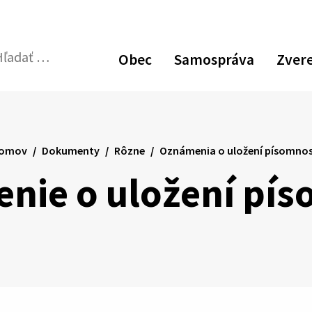
Zvýšiť
Zmen
N
kontrast
veľk
p
Obec
Samospráva
Zver
pís
v
dať:
Odoslať
p
vyhľadávací
formulár
omov
Dokumenty
Rôzne
Oznámenia o uložení písomnos
nie o uložení pís