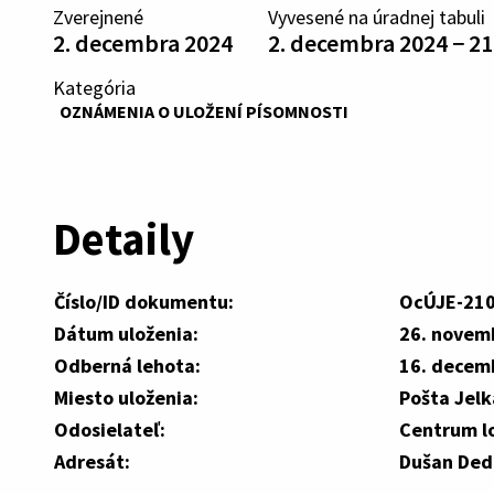
Zverejnené
Vyvesené na úradnej tabuli
2. decembra 2024
2. decembra 2024 − 2
Kategória
OZNÁMENIA O ULOŽENÍ PÍSOMNOSTI
Detaily
Číslo/ID dokumentu:
OcÚJE-21
Dátum uloženia:
26. novem
Odberná lehota:
16. decem
Miesto uloženia:
Pošta Jelk
Odosielateľ:
Centrum lo
Adresát:
Dušan Dedí