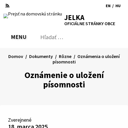
Preskočiť
EN
/
HU
na
Switch
Zmen
RSS
Mapa
Tlačiť
Zvýšiť
Zmenšiť
Zväčšiť
JELKA
obsah
language
jazyk
kontrast
veľkosť
veľkosť
OFICIÁLNE STRÁNKY OBCE
to
na
písma
písma
English
Magy
MENU
PREPNÚŤ
Hľadať:
Odo
vyh
for
Domov
Dokumenty
Rôzne
Oznámenia o uložení
písomnosti
Oznámenie o uložení
písomnosti
Zverejnené
18. marca 2025