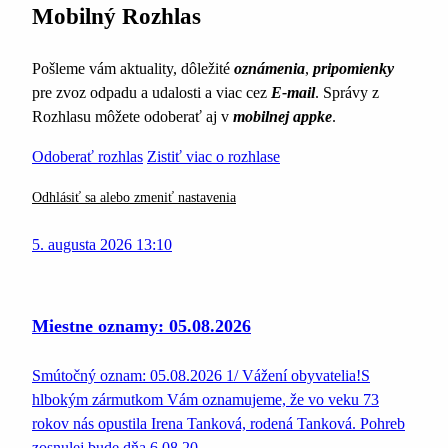
Mobilný Rozhlas
Pošleme vám aktuality, dôležité
oznámenia
,
pripomienky
pre zvoz odpadu a udalosti a viac cez
E-mail
. Správy z
Rozhlasu môžete odoberať aj v
mobilnej appke
.
Odoberať rozhlas
Zistiť viac o rozhlase
Odhlásiť sa alebo zmeniť nastavenia
5. augusta 2026 13:10
Miestne oznamy: 05.08.2026
Smútočný oznam: 05.08.2026 1/ Vážení obyvatelia!S
hlbokým zármutkom Vám oznamujeme, že vo veku 73
rokov nás opustila Irena Tanková, rodená Tanková. Pohreb
zosnulej bude dňa 6.08.20…