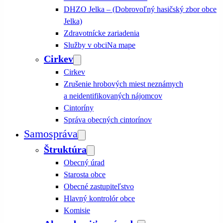
DHZO Jelka – (Dobrovoľný hasičský zbor obce
Jelka)
Zdravotnícke zariadenia
Služby v obci
Na mape
Cirkev
Cirkev
Zrušenie hrobových miest neznámych
a neidentifikovaných nájomcov
Cintoríny
Správa obecných cintorínov
Samospráva
Štruktúra
Obecný úrad
Starosta obce
Obecné zastupiteľstvo
Hlavný kontrolór obce
Komisie