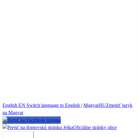
English
EN
Switch language to English
/
Magyar
HU
Zmeniť jazyk
na Magyar
Jelka
Oficiálne stránky obce