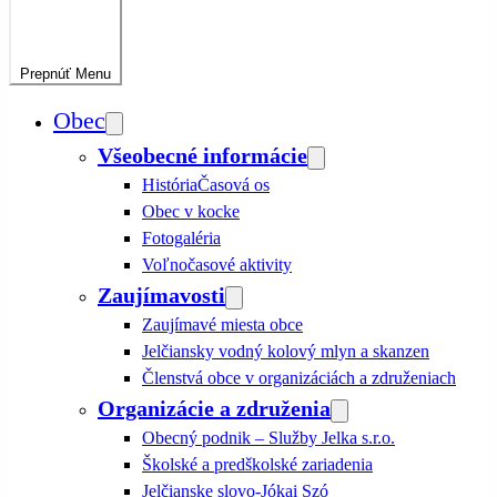
Prepnúť
Menu
Obec
Všeobecné informácie
História
Časová os
Obec v kocke
Fotogaléria
Voľnočasové aktivity
Zaujímavosti
Zaujímavé miesta obce
Jelčiansky vodný kolový mlyn a skanzen
Členstvá obce v organizáciách a združeniach
Organizácie a združenia
Obecný podnik – Služby Jelka s.r.o.
Školské a predškolské zariadenia
Jelčianske slovo-Jókai Szó