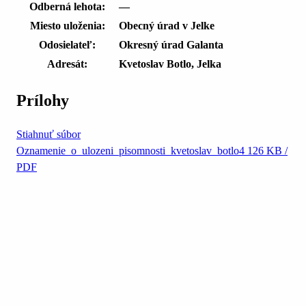
Odberná lehota:
—
Miesto uloženia:
Obecný úrad v Jelke
Odosielateľ:
Okresný úrad Galanta
Adresát:
Kvetoslav Botlo, Jelka
Prílohy
Stiahnuť súbor
Oznamenie_o_ulozeni_pisomnosti_kvetoslav_botlo4
126 KB /
PDF