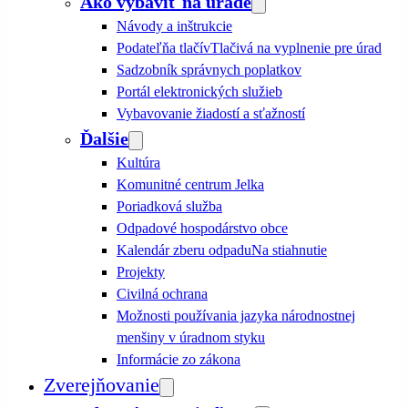
Ako vybaviť na úrade
Návody a inštrukcie
Podateľňa tlačív
Tlačivá na vyplnenie pre úrad
Sadzobník správnych poplatkov
Portál elektronických služieb
Vybavovanie žiadostí a sťažností
Ďalšie
Kultúra
Komunitné centrum Jelka
Poriadková služba
Odpadové hospodárstvo obce
Kalendár zberu odpadu
Na stiahnutie
Projekty
Civilná ochrana
Možnosti používania jazyka národnostnej
menšiny v úradnom styku
Informácie zo zákona
Zverejňovanie