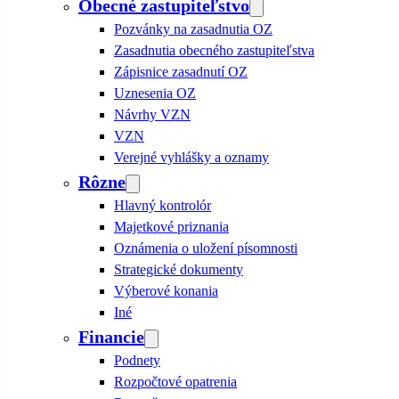
Obecné zastupiteľstvo
Pozvánky na zasadnutia OZ
Zasadnutia obecného zastupiteľstva
Zápisnice zasadnutí OZ
Uznesenia OZ
Návrhy VZN
VZN
Verejné vyhlášky a oznamy
Rôzne
Hlavný kontrolór
Majetkové priznania
Oznámenia o uložení písomnosti
Strategické dokumenty
Výberové konania
Iné
Financie
Podnety
Rozpočtové opatrenia