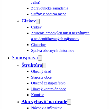
Jelka)
Zdravotnícke zariadenia
Služby v obci
Na mape
Cirkev
Cirkev
Zrušenie hrobových miest neznámych
a neidentifikovaných nájomcov
Cintoríny
Správa obecných cintorínov
Samospráva
Štruktúra
Obecný úrad
Starosta obce
Obecné zastupiteľstvo
Hlavný kontrolór obce
Komisie
Ako vybaviť na úrade
Návody a inštrukcie