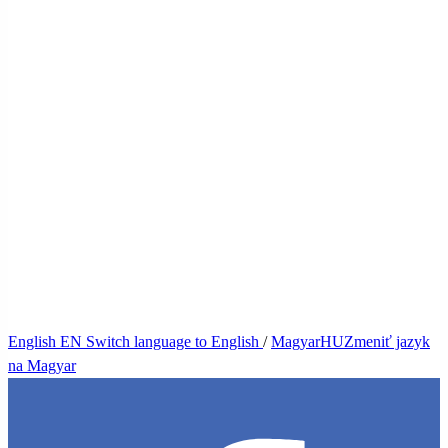
English
EN
Switch language to English
/
Magyar
HU
Zmeniť jazyk
na Magyar