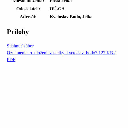
Miesto uloženia:
Pošta Jelka
Odosielateľ:
OÚ-GA
Adresát:
Kvetoslav Botlo, Jelka
Prílohy
Stiahnuť súbor
Oznamenie_o_uloženi_zasielky_kvetoslav_botlo3
127 KB /
PDF