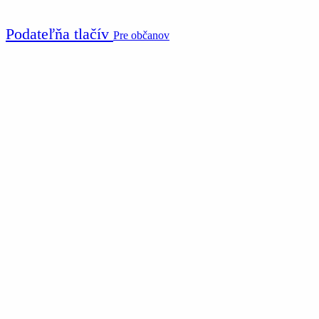
Podateľňa tlačív
Pre občanov