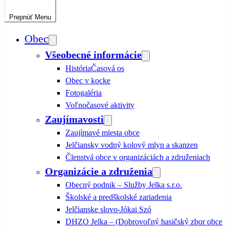
Prepnúť
Menu
Obec
Všeobecné informácie
História
Časová os
Obec v kocke
Fotogaléria
Voľnočasové aktivity
Zaujímavosti
Zaujímavé miesta obce
Jelčiansky vodný kolový mlyn a skanzen
Členstvá obce v organizáciách a združeniach
Organizácie a združenia
Obecný podnik – Služby Jelka s.r.o.
Školské a predškolské zariadenia
Jelčianske slovo-Jókai Szó
DHZO Jelka – (Dobrovoľný hasičský zbor obce