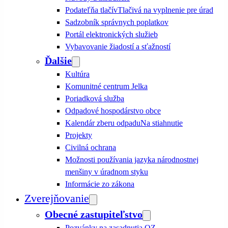
Podateľňa tlačív
Tlačivá na vyplnenie pre úrad
Sadzobník správnych poplatkov
Portál elektronických služieb
Vybavovanie žiadostí a sťažností
Ďalšie
Kultúra
Komunitné centrum Jelka
Poriadková služba
Odpadové hospodárstvo obce
Kalendár zberu odpadu
Na stiahnutie
Projekty
Civilná ochrana
Možnosti používania jazyka národnostnej
menšiny v úradnom styku
Informácie zo zákona
Zverejňovanie
Obecné zastupiteľstvo
Pozvánky na zasadnutia OZ