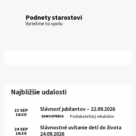
Podnety starostovi
Vyriešme to spolu
Najbližšie udalosti
Slávnosť jubilantov – 22.09.2026
22
SEP
16:30
Čas:
Miesto:
Podnikateľský inkubátor
SAMOSPRÁVA
Slávnostné uvítanie detí do života
24
SEP
24.09.2026
16:30
Čas: