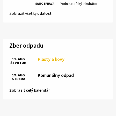
Miesto:
Podnikateľský inkubátor
SAMOSPRÁVA
Zobraziť všetky
udalosti
Zber odpadu
Plasty a kovy
13. AUG
ŠTVRTOK
Komunálny odpad
19. AUG
STREDA
Zobraziť celý kalendár