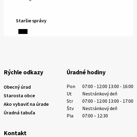
Staršie správy
6. augusta 2026 08:13
Miestne oznamy: 06.08.2026
1/ PITNÁ VODA NIE JE SAMOZREJMOSŤ. Dlhodobé
sucho a vysoké teploty spôsobujú pokles
výdatnosti vodárenských zdrojov.
Rýchle odkazy
Úradné hodiny
Západoslovenská vodárenská spoločnosť preto
žiada obyvateľov o…
Pon
07:00 - 12:00 13:00 - 16:00
Obecný úrad
6. augusta 2026 08:12
Ut
Nestránkový deň
Starosta obce
Str
07:00 - 12:00 13:00 - 17:00
Ako vybaviť na úrade
Štv
Nestránkový deň
Úradná tabuľa
5. augusta 2026 13:10
Pia
07:00 – 12:30
Kontakt