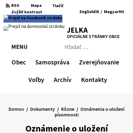
Preskočiť
RSS
Mapa
Tlačiť
na
English
EN
/
Magyar
HU
Zvýšiť
kontrast
RSS
Mapa
Tlačiť
obsah
Zvýšiť
Zmenšiť
Nastaviť
Zväčšiť
Switch
Zmeniť
kontrast
veľkosť
pôvodnú
veľkosť
language
jazyk
JELKA
písma
veľkosť
písma
to
na
písma
English
Magyar
OFICIÁLNE STRÁNKY OBCE
MENU
PREPNÚŤ
Hľadať:
Odoslať
vyhľadávací
Obec
Samospráva
Zverejňovanie
formulár
Voľby
Archív
Kontakty
Domov
Dokumenty
Rôzne
Oznámenia o uložení
písomnosti
Oznámenie o uložení