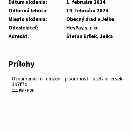
Dátum uloženia:
1. februára 2024
Odberná lehota:
19. februára 2024
Miesto uloženia:
Obecný úrad v Jelke
Odosielateľ:
HeyPay s. r. o.
Adresát:
Štefan Eršek, Jelka
Prílohy
Oznamenie_o_ulozeni_pisomnosti_stefan_ersek-
3p7f7o
111 KB / PDF
Stiahnuť
súbor