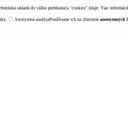
bstránka ukladá do vášho prehliadača "cookies" údaje. Viac informáci
nky.
Anonymná analýza
Používame ich na zbieranie
anonymných
š