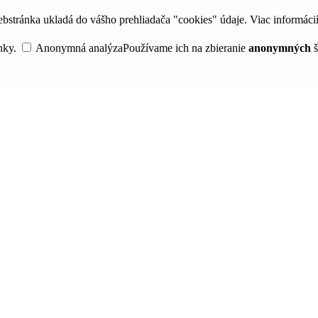
bstránka ukladá do vášho prehliadača "cookies" údaje. Viac informáci
nky.
Anonymná analýza
Používame ich na zbieranie
anonymných
š