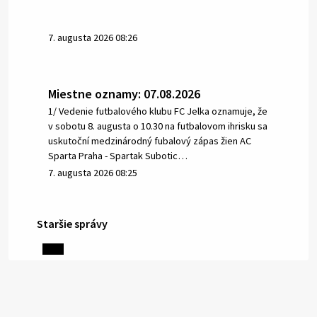
7. augusta 2026 08:26
Miestne oznamy: 07.08.2026
1/ Vedenie futbalového klubu FC Jelka oznamuje, že
v sobotu 8. augusta o 10.30 na futbalovom ihrisku sa
uskutoční medzinárodný fubalový zápas žien AC
Sparta Praha - Spartak Subotic…
7. augusta 2026 08:25
Staršie správy
6. augusta 2026 08:13
Miestne oznamy: 06.08.2026
1/ PITNÁ VODA NIE JE SAMOZREJMOSŤ. Dlhodobé