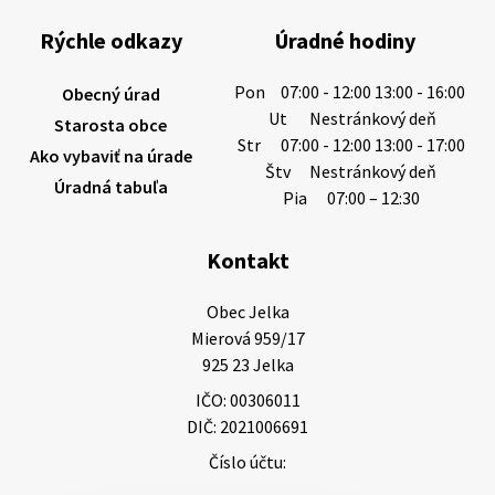
sucho a vysoké teploty spôsobujú pokles
výdatnosti vodárenských zdrojov.
Rýchle odkazy
Úradné hodiny
Západoslovenská vodárenská spoločnosť preto
žiada obyvateľov o…
Pon
07:00 - 12:00 13:00 - 16:00
Obecný úrad
6. augusta 2026 08:12
Ut
Nestránkový deň
Starosta obce
Str
07:00 - 12:00 13:00 - 17:00
Ako vybaviť na úrade
Štv
Nestránkový deň
Úradná tabuľa
5. augusta 2026 13:10
Pia
07:00 – 12:30
Kontakt
Miestne oznamy: 05.08.2026
Smútočný oznam: 05.08.2026 1/ Vážení obyvatelia!S
Obec Jelka

hlbokým zármutkom Vám oznamujeme, že vo veku
Mierová 959/17

73 rokov nás opustila Irena Tanková, rodená
925 23 Jelka
Tanková. Pohreb zosnulej bude dňa 6.08.20…
IČO: 00306011
5. augusta 2026 12:59
DIČ: 2021006691
Číslo účtu:
3. augusta 2026 08:45