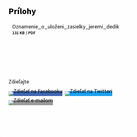
Prílohy
Oznamenie_o_uloženi_zasielky_jeremi_dedik
131 KB / PDF
Stiahnuť
súbor
Zdieľajte