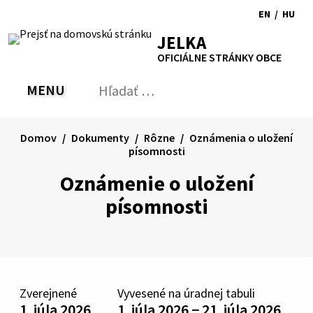
Preskočiť
EN
/
HU
na
Switch
Zmen
RSS
Mapa
Tlačiť
Zvýšiť
Zmenšiť
Zväčšiť
JELKA
obsah
language
jazyk
kontrast
veľkosť
veľkosť
OFICIÁLNE STRÁNKY OBCE
to
na
písma
písma
English
Magy
MENU
PREPNÚŤ
Hľadať:
Odo
vyh
for
Domov
Dokumenty
Rôzne
Oznámenia o uložení
písomnosti
Oznámenie o uložení
písomnosti
Zverejnené
Vyvesené na úradnej tabuli
1. júla 2026
1. júla 2026 − 21. júla 2026