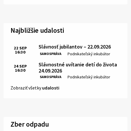
Najbližšie udalosti
Slávnosť jubilantov – 22.09.2026
22
SEP
16:30
Čas:
Miesto:
Podnikateľský inkubátor
SAMOSPRÁVA
Slávnostné uvítanie detí do života
24
SEP
24.09.2026
16:30
Čas:
Miesto:
Podnikateľský inkubátor
SAMOSPRÁVA
Zobraziť všetky
udalosti
Zber odpadu