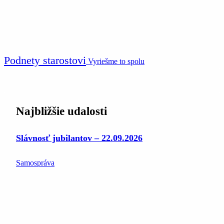
Podnety starostovi
Vyriešme to spolu
Najbližšie udalosti
Slávnosť jubilantov – 22.09.2026
Samospráva