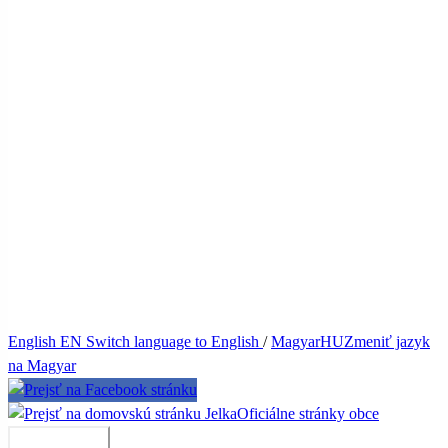
English
EN
Switch language to English
/
Magyar
HU
Zmeniť jazyk
na Magyar
Jelka
Oficiálne stránky obce