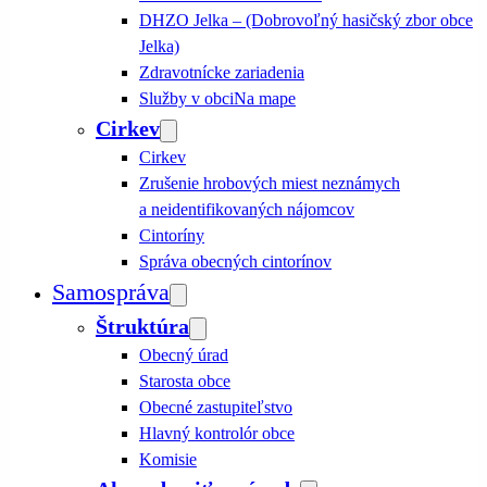
DHZO Jelka – (Dobrovoľný hasičský zbor obce
Jelka)
Zdravotnícke zariadenia
Služby v obci
Na mape
Cirkev
Cirkev
Zrušenie hrobových miest neznámych
a neidentifikovaných nájomcov
Cintoríny
Správa obecných cintorínov
Samospráva
Štruktúra
Obecný úrad
Starosta obce
Obecné zastupiteľstvo
Hlavný kontrolór obce
Komisie