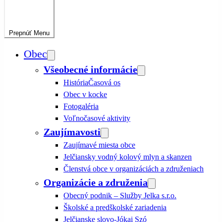
Prepnúť
Menu
Obec
Všeobecné informácie
História
Časová os
Obec v kocke
Fotogaléria
Voľnočasové aktivity
Zaujímavosti
Zaujímavé miesta obce
Jelčiansky vodný kolový mlyn a skanzen
Členstvá obce v organizáciách a združeniach
Organizácie a združenia
Obecný podnik – Služby Jelka s.r.o.
Školské a predškolské zariadenia
Jelčianske slovo-Jókai Szó