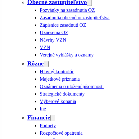
Obecné zastupiteľstvo
Pozvánky na zasadnutia OZ
Zasadnutia obecného zastupiteľstva
Zápisnice zasadnutí OZ
Uznesenia OZ
Návrhy VZN
VZN
Verejné vyhlášky a oznamy
Rôzne
Hlavný kontrolór
Majetkové priznania
Oznámenia o uložení písomnosti
Strategické dokumenty
Výberové konania
Iné
Financie
Podnety
Rozpočtové opatrenia