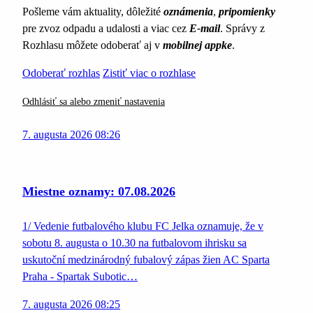
Pošleme vám aktuality, dôležité
oznámenia
,
pripomienky
pre zvoz odpadu a udalosti a viac cez
E-mail
. Správy z
Rozhlasu môžete odoberať aj v
mobilnej appke
.
Odoberať rozhlas
Zistiť viac o rozhlase
Odhlásiť sa alebo zmeniť nastavenia
7. augusta 2026 08:26
Miestne oznamy: 07.08.2026
1/ Vedenie futbalového klubu FC Jelka oznamuje, že v
sobotu 8. augusta o 10.30 na futbalovom ihrisku sa
uskutoční medzinárodný fubalový zápas žien AC Sparta
Praha - Spartak Subotic…
7. augusta 2026 08:25