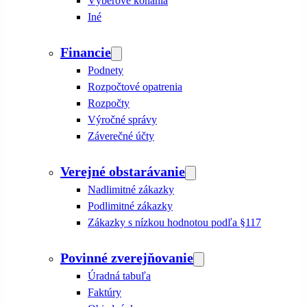
Výberové konania
Iné
Financie
Podnety
Rozpočtové opatrenia
Rozpočty
Výročné správy
Záverečné účty
Verejné obstarávanie
Nadlimitné zákazky
Podlimitné zákazky
Zákazky s nízkou hodnotou podľa §117
Povinné zverejňovanie
Úradná tabuľa
Faktúry