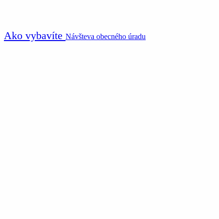
Ako vybavíte
Návšteva obecného úradu