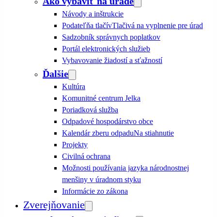
Ako vybaviť na úrade
Návody a inštrukcie
Podateľňa tlačív
Tlačivá na vyplnenie pre úrad
Sadzobník správnych poplatkov
Portál elektronických služieb
Vybavovanie žiadostí a sťažností
Ďalšie
Kultúra
Komunitné centrum Jelka
Poriadková služba
Odpadové hospodárstvo obce
Kalendár zberu odpadu
Na stiahnutie
Projekty
Civilná ochrana
Možnosti používania jazyka národnostnej
menšiny v úradnom styku
Informácie zo zákona
Zverejňovanie