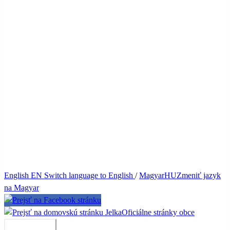
English
EN
Switch language to English
/
Magyar
HU
Zmeniť jazyk
na Magyar
Jelka
Oficiálne stránky obce