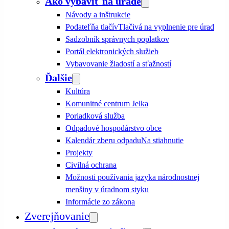
Ako vybaviť na úrade
Návody a inštrukcie
Podateľňa tlačív
Tlačivá na vyplnenie pre úrad
Sadzobník správnych poplatkov
Portál elektronických služieb
Vybavovanie žiadostí a sťažností
Ďalšie
Kultúra
Komunitné centrum Jelka
Poriadková služba
Odpadové hospodárstvo obce
Kalendár zberu odpadu
Na stiahnutie
Projekty
Civilná ochrana
Možnosti používania jazyka národnostnej
menšiny v úradnom styku
Informácie zo zákona
Zverejňovanie