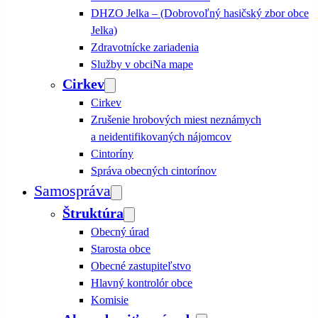
DHZO Jelka – (Dobrovoľný hasičský zbor obce
Jelka)
Zdravotnícke zariadenia
Služby v obci
Na mape
Cirkev
Cirkev
Zrušenie hrobových miest neznámych
a neidentifikovaných nájomcov
Cintoríny
Správa obecných cintorínov
Samospráva
Štruktúra
Obecný úrad
Starosta obce
Obecné zastupiteľstvo
Hlavný kontrolór obce
Komisie