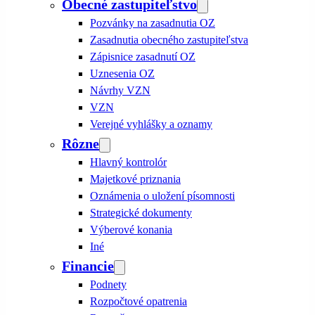
Obecné zastupiteľstvo
Pozvánky na zasadnutia OZ
Zasadnutia obecného zastupiteľstva
Zápisnice zasadnutí OZ
Uznesenia OZ
Návrhy VZN
VZN
Verejné vyhlášky a oznamy
Rôzne
Hlavný kontrolór
Majetkové priznania
Oznámenia o uložení písomnosti
Strategické dokumenty
Výberové konania
Iné
Financie
Podnety
Rozpočtové opatrenia