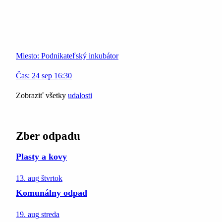
Miesto:
Podnikateľský inkubátor
Čas:
24
sep
16:30
Zobraziť všetky
udalosti
Zber odpadu
Plasty a kovy
13. aug
štvrtok
Komunálny odpad
19. aug
streda