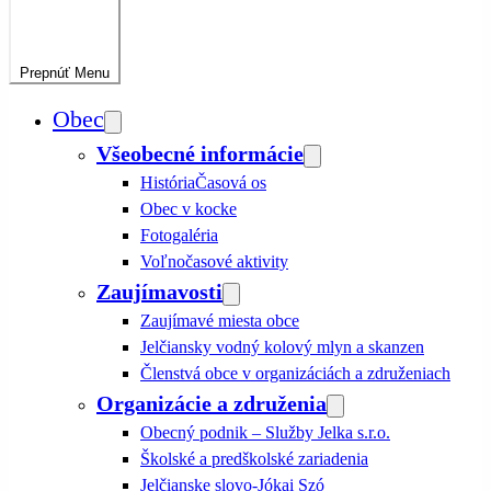
Prepnúť
Menu
Obec
Všeobecné informácie
História
Časová os
Obec v kocke
Fotogaléria
Voľnočasové aktivity
Zaujímavosti
Zaujímavé miesta obce
Jelčiansky vodný kolový mlyn a skanzen
Členstvá obce v organizáciách a združeniach
Organizácie a združenia
Obecný podnik – Služby Jelka s.r.o.
Školské a predškolské zariadenia
Jelčianske slovo-Jókai Szó