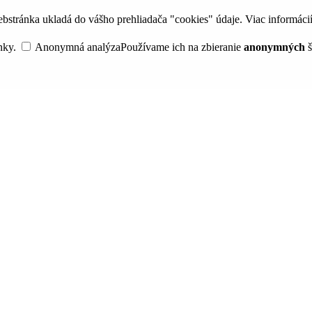
bstránka ukladá do vášho prehliadača "cookies" údaje. Viac informáci
nky.
Anonymná analýza
Používame ich na zbieranie
anonymných
š