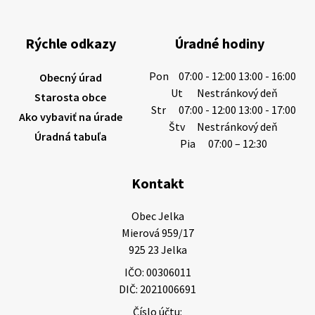
1/ PITNÁ VODA NIE JE SAMOZREJMOSŤ. Dlhodobé
sucho a vysoké teploty spôsobujú pokles
výdatnosti vodárenských zdrojov.
Rýchle odkazy
Úradné hodiny
Západoslovenská vodárenská spoločnosť preto
žiada obyvateľov o…
Pon
07:00 - 12:00 13:00 - 16:00
Obecný úrad
6. augusta 2026 08:12
Ut
Nestránkový deň
Starosta obce
Str
07:00 - 12:00 13:00 - 17:00
Ako vybaviť na úrade
Štv
Nestránkový deň
Úradná tabuľa
5. augusta 2026 13:10
Pia
07:00 – 12:30
Kontakt
Miestne oznamy: 05.08.2026
Smútočný oznam: 05.08.2026 1/ Vážení obyvatelia!S
Obec Jelka

hlbokým zármutkom Vám oznamujeme, že vo veku
Mierová 959/17

73 rokov nás opustila Irena Tanková, rodená
925 23 Jelka
Tanková. Pohreb zosnulej bude dňa 6.08.20…
IČO: 00306011
5. augusta 2026 12:59
DIČ: 2021006691
Číslo účtu: