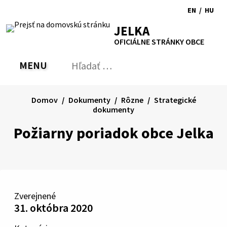
Preskočiť
EN
/
HU
na
Switch
Zmen
RSS
Mapa
Tlačiť
Zvýšiť
Zmenšiť
Zväčšiť
JELKA
obsah
language
jazyk
kontrast
veľkosť
veľkosť
OFICIÁLNE STRÁNKY OBCE
to
na
písma
písma
English
Magy
MENU
PREPNÚŤ
Hľadať:
Odo
vyh
for
Domov
Dokumenty
Rôzne
Strategické
dokumenty
Požiarny poriadok obce Jelka
Zverejnené
31. októbra 2020