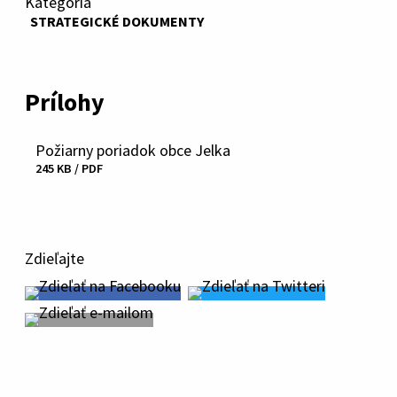
Kategória
STRATEGICKÉ DOKUMENTY
Prílohy
Požiarny poriadok obce Jelka
Stiahnuť
245 KB / PDF
súbor
Zdieľajte