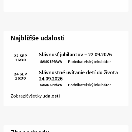
Najbližšie udalosti
Slávnosť jubilantov – 22.09.2026
22
SEP
16:30
Čas:
Miesto:
Podnikateľský inkubátor
SAMOSPRÁVA
Slávnostné uvítanie detí do života
24
SEP
24.09.2026
16:30
Čas:
Miesto:
Podnikateľský inkubátor
SAMOSPRÁVA
Zobraziť všetky
udalosti