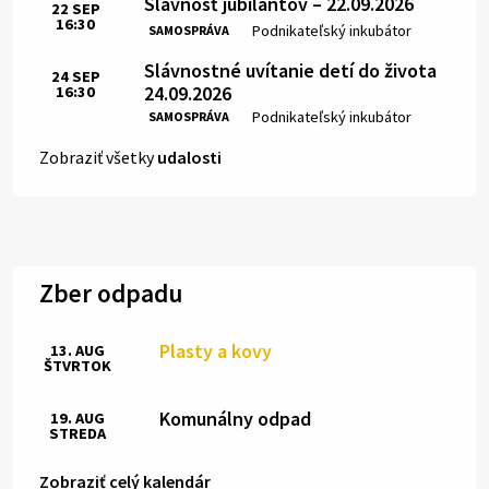
Slávnosť jubilantov – 22.09.2026
22
SEP
16:30
Čas:
Miesto:
Podnikateľský inkubátor
SAMOSPRÁVA
Slávnostné uvítanie detí do života
24
SEP
24.09.2026
16:30
Čas:
Miesto:
Podnikateľský inkubátor
SAMOSPRÁVA
Zobraziť všetky
udalosti
Zber odpadu
Plasty a kovy
13. AUG
ŠTVRTOK
Komunálny odpad
19. AUG
STREDA
Zobraziť celý kalendár