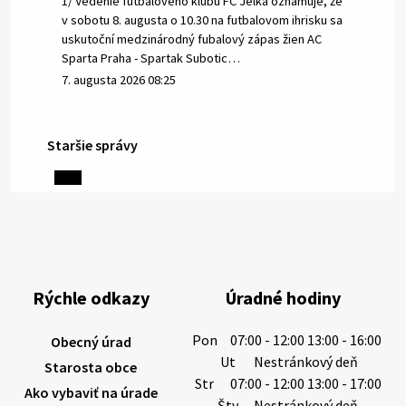
1/ Vedenie futbalového klubu FC Jelka oznamuje, že
v sobotu 8. augusta o 10.30 na futbalovom ihrisku sa
uskutoční medzinárodný fubalový zápas žien AC
Sparta Praha - Spartak Subotic…
7. augusta 2026 08:25
Staršie správy
6. augusta 2026 08:13
Miestne oznamy: 06.08.2026
1/ PITNÁ VODA NIE JE SAMOZREJMOSŤ. Dlhodobé
sucho a vysoké teploty spôsobujú pokles
výdatnosti vodárenských zdrojov.
Rýchle odkazy
Úradné hodiny
Západoslovenská vodárenská spoločnosť preto
žiada obyvateľov o…
Pon
07:00 - 12:00 13:00 - 16:00
Obecný úrad
6. augusta 2026 08:12
Ut
Nestránkový deň
Starosta obce
Str
07:00 - 12:00 13:00 - 17:00
Ako vybaviť na úrade
Štv
Nestránkový deň