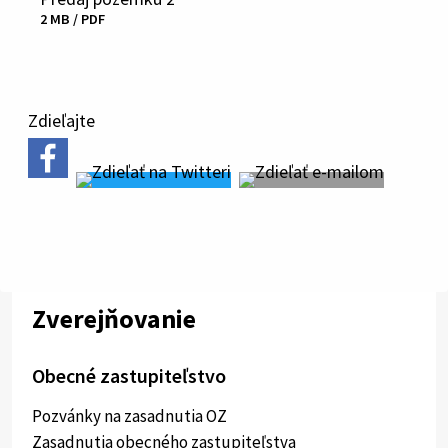
Stiahnuť
2 MB / PDF
súbor
Zdieľajte
Zverejňovanie
Obecné zastupiteľstvo
Pozvánky na zasadnutia OZ
Zasadnutia obecného zastupiteľstva