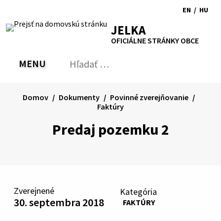
Preskočiť
EN
/
HU
na
Switch
Zmen
RSS
Mapa
Tlačiť
Zvýšiť
Zmenšiť
Zväčšiť
JELKA
obsah
language
jazyk
kontrast
veľkosť
veľkosť
OFICIÁLNE STRÁNKY OBCE
to
na
písma
písma
English
Magy
MENU
PREPNÚŤ
Hľadať:
Odo
vyh
for
Domov
Dokumenty
Povinné zverejňovanie
Faktúry
Predaj pozemku 2
Zverejnené
Kategória
30. septembra 2018
FAKTÚRY