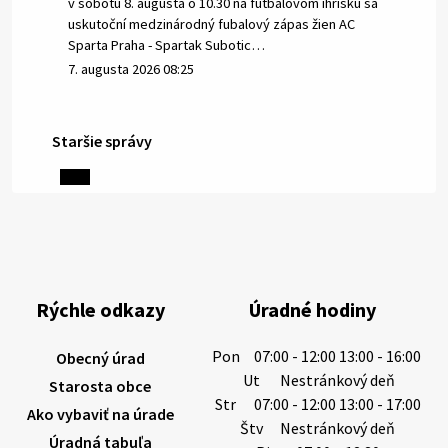
v sobotu 8. augusta o 10.30 na futbalovom ihrisku sa
uskutoční medzinárodný fubalový zápas žien AC
Sparta Praha - Spartak Subotic…
7. augusta 2026 08:25
Staršie správy
6. augusta 2026 08:13
Miestne oznamy: 06.08.2026
1/ PITNÁ VODA NIE JE SAMOZREJMOSŤ. Dlhodobé
sucho a vysoké teploty spôsobujú pokles
výdatnosti vodárenských zdrojov.
Rýchle odkazy
Úradné hodiny
Západoslovenská vodárenská spoločnosť preto
žiada obyvateľov o…
Pon
07:00 - 12:00 13:00 - 16:00
Obecný úrad
6. augusta 2026 08:12
Ut
Nestránkový deň
Starosta obce
Str
07:00 - 12:00 13:00 - 17:00
Ako vybaviť na úrade
Štv
Nestránkový deň
Úradná tabuľa
5. augusta 2026 13:10