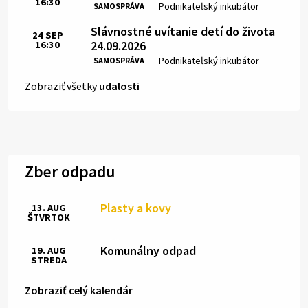
16:30
Čas:
Miesto:
Podnikateľský inkubátor
SAMOSPRÁVA
Slávnostné uvítanie detí do života
24
SEP
24.09.2026
16:30
Čas:
Miesto:
Podnikateľský inkubátor
SAMOSPRÁVA
Zobraziť všetky
udalosti
Zber odpadu
Plasty a kovy
13. AUG
ŠTVRTOK
Komunálny odpad
19. AUG
STREDA
Zobraziť celý kalendár