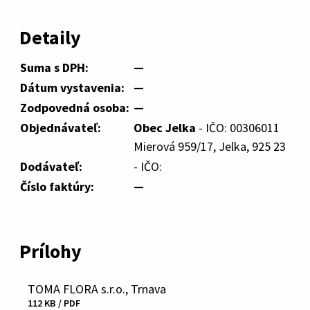
Detaily
Suma s DPH:
—
Dátum vystavenia:
—
Zodpovedná osoba:
—
Objednávateľ:
Obec Jelka
- IČO: 00306011
Mierová 959/17, Jelka, 925 23
Dodávateľ:
- IČO:
Číslo faktúry:
—
Prílohy
TOMA FLORA s.r.o., Trnava
Stiahnuť
112 KB / PDF