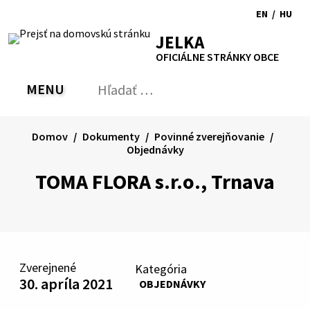
Preskočiť
EN
/
HU
na
Switch
Zmen
RSS
Mapa
Tlačiť
Zvýšiť
Zmenšiť
Zväčšiť
JELKA
obsah
language
jazyk
kontrast
veľkosť
veľkosť
OFICIÁLNE STRÁNKY OBCE
to
na
písma
písma
English
Magy
MENU
PREPNÚŤ
Hľadať:
Odo
vyh
for
Domov
Dokumenty
Povinné zverejňovanie
Objednávky
TOMA FLORA s.r.o., Trnava
Zverejnené
Kategória
30. apríla 2021
OBJEDNÁVKY