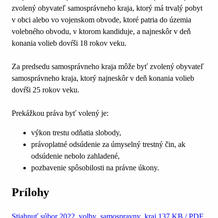
zvolený obyvateľ samosprávneho kraja, ktorý má trvalý pobyt
v obci alebo vo vojenskom obvode, ktoré patria do územia
volebného obvodu, v ktorom kandiduje, a najneskôr v deň
konania volieb dovŕši 18 rokov veku.
Za predsedu samosprávneho kraja môže byť zvolený obyvateľ
samosprávneho kraja, ktorý najneskôr v deň konania volieb
dovŕši 25 rokov veku.
Prekážkou práva byť volený je:
výkon trestu odňatia slobody,
právoplatné odsúdenie za úmyselný trestný čin, ak
odsúdenie nebolo zahladené,
pozbavenie spôsobilosti na právne úkony.
Prílohy
Stiahnuť súbor
2022_volby_samospravny_kraj
137 KB / PDF