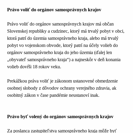
Právo voliť do orgánov samosprávnych krajov
Právo voliť do orgánov samosprávnych krajov má občan
Slovenskej republiky a cudzinec, ktorý má trvalý pobyt v obci,
ktorá patrí do územia samosprávneho kraja, alebo má trvalý
pobyt vo vojenskom obvode, ktorý patrí na účely volieb do
orgánov samosprávneho kraja do jeho územia (ďalej len
„obyvateľ samosprávneho kraja“) a najneskôr v deň konania
volieb dovŕši 18 rokov veku.
Prekážkou práva voliť je zákonom ustanovené obmedzenie
osobnej slobody z dôvodov ochrany verejného zdravia, ak
osobitný zákon v čase pandémie neustanoví inak.
Právo byť volený do orgánov samosprávnych krajov
Za poslanca zastupiteľstva samosprávneho kraja môže byť