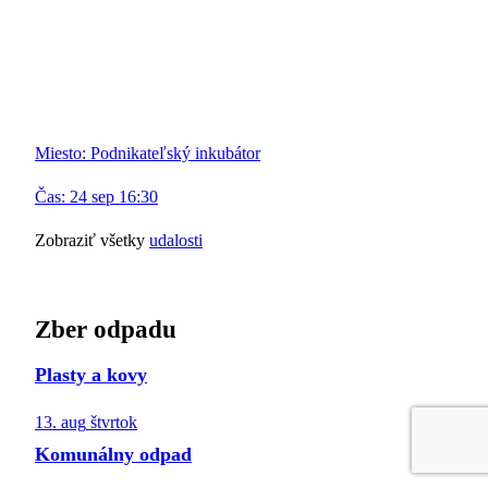
Miesto:
Podnikateľský inkubátor
Čas:
24
sep
16:30
Zobraziť všetky
udalosti
Zber odpadu
Plasty a kovy
13. aug
štvrtok
Komunálny odpad