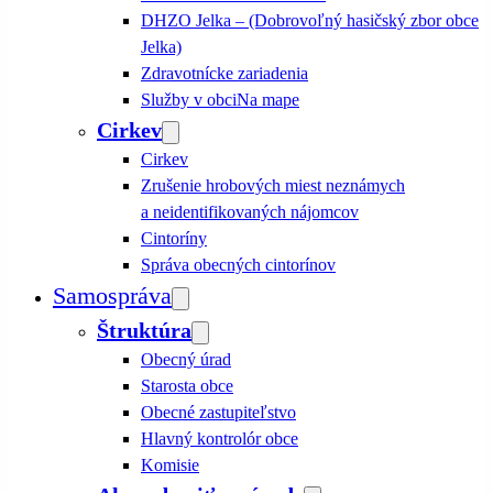
DHZO Jelka – (Dobrovoľný hasičský zbor obce
Jelka)
Zdravotnícke zariadenia
Služby v obci
Na mape
Cirkev
Cirkev
Zrušenie hrobových miest neznámych
a neidentifikovaných nájomcov
Cintoríny
Správa obecných cintorínov
Samospráva
Štruktúra
Obecný úrad
Starosta obce
Obecné zastupiteľstvo
Hlavný kontrolór obce
Komisie