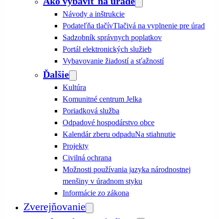
Ako vybaviť na úrade
Návody a inštrukcie
Podateľňa tlačív
Tlačivá na vyplnenie pre úrad
Sadzobník správnych poplatkov
Portál elektronických služieb
Vybavovanie žiadostí a sťažností
Ďalšie
Kultúra
Komunitné centrum Jelka
Poriadková služba
Odpadové hospodárstvo obce
Kalendár zberu odpadu
Na stiahnutie
Projekty
Civilná ochrana
Možnosti používania jazyka národnostnej
menšiny v úradnom styku
Informácie zo zákona
Zverejňovanie