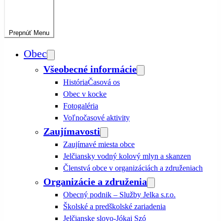
Prepnúť
Menu
Obec
Všeobecné informácie
História
Časová os
Obec v kocke
Fotogaléria
Voľnočasové aktivity
Zaujímavosti
Zaujímavé miesta obce
Jelčiansky vodný kolový mlyn a skanzen
Členstvá obce v organizáciách a združeniach
Organizácie a združenia
Obecný podnik – Služby Jelka s.r.o.
Školské a predškolské zariadenia
Jelčianske slovo-Jókai Szó