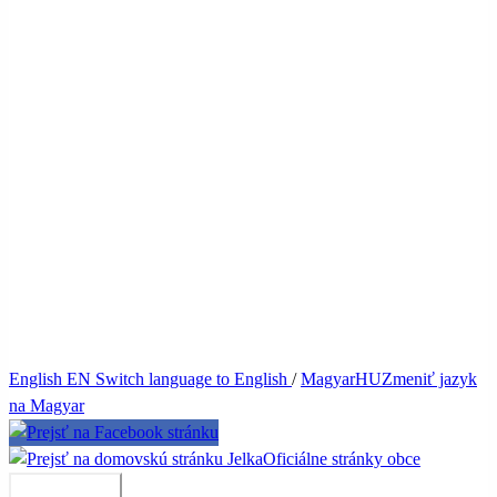
English
EN
Switch language to English
/
Magyar
HU
Zmeniť jazyk
na Magyar
Jelka
Oficiálne stránky obce