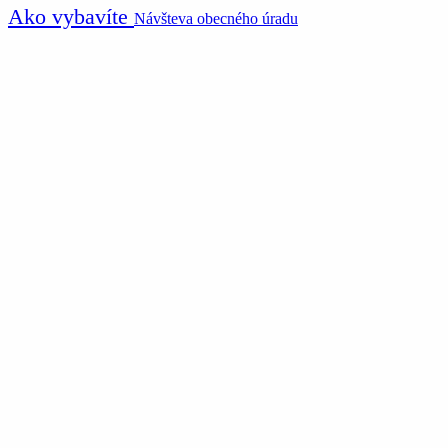
Ako vybavíte
Návšteva obecného úradu