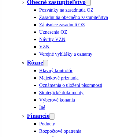
Obecné zastupiteľstvo
Pozvánky na zasadnutia OZ
Zasadnutia obecného zastupiteľstva
Zápisnice zasadnutí OZ
Uznesenia OZ
Návrhy VZN
VZN
Verejné vyhlášky a oznamy
Rôzne
Hlavný kontrolór
Majetkové priznania
Oznámenia o uložení písomnosti
Strategické dokumenty
Výberové konania
Iné
Financie
Podnety
Rozpočtové opatrenia