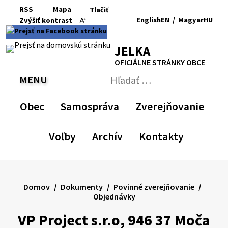
Preskočiť
RSS
Mapa
Tlačiť
na
English
EN
/
Magyar
HU
Zvýšiť
kontrast
RSS
Mapa
Tlačiť
obsah
Zvýšiť
Zmenšiť
Nastaviť
Zväčšiť
Switch
Zmeniť
kontrast
veľkosť
pôvodnú
veľkosť
language
jazyk
JELKA
písma
veľkosť
písma
to
na
písma
English
Magyar
OFICIÁLNE STRÁNKY OBCE
MENU
PREPNÚŤ
Hľadať:
Odoslať
vyhľadávací
Obec
Samospráva
Zverejňovanie
formulár
Voľby
Archív
Kontakty
Domov
Dokumenty
Povinné zverejňovanie
Objednávky
VP Project s.r.o, 946 37 Moča