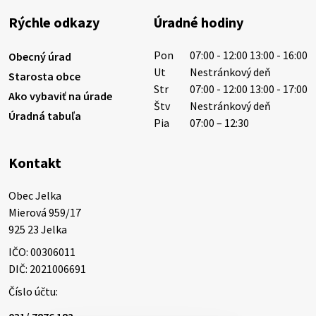
výdatnosti vodárenských zdrojov.
Rýchle odkazy
Úradné hodiny
Západoslovenská vodárenská spoločnosť preto
žiada obyvateľov o…
Pon
07:00 - 12:00 13:00 - 16:00
Obecný úrad
6. augusta 2026 08:12
Ut
Nestránkový deň
Starosta obce
Str
07:00 - 12:00 13:00 - 17:00
Ako vybaviť na úrade
Štv
Nestránkový deň
Úradná tabuľa
5. augusta 2026 13:10
Pia
07:00 – 12:30
Kontakt
Miestne oznamy: 05.08.2026
Smútočný oznam: 05.08.2026 1/ Vážení obyvatelia!S
Obec Jelka

hlbokým zármutkom Vám oznamujeme, že vo veku
Mierová 959/17

73 rokov nás opustila Irena Tanková, rodená
925 23 Jelka
Tanková. Pohreb zosnulej bude dňa 6.08.20…
IČO: 00306011
5. augusta 2026 12:59
DIČ: 2021006691
Číslo účtu:
3. augusta 2026 08:45