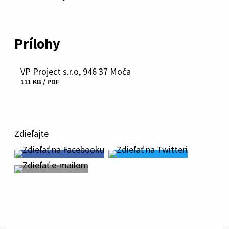
Prílohy
VP Project s.r.o, 946 37 Moča
Stiahnuť
111 KB / PDF
súbor
Zdieľajte