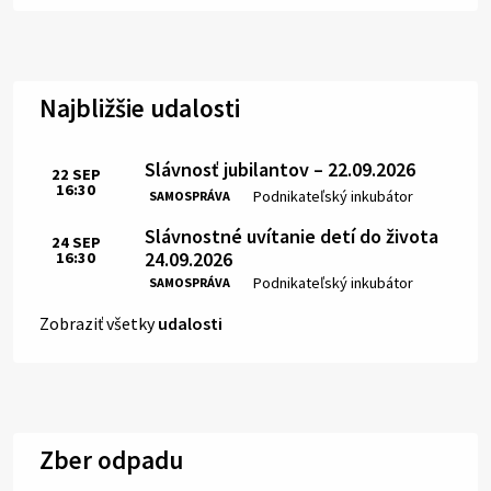
Najbližšie udalosti
Slávnosť jubilantov – 22.09.2026
22
SEP
16:30
Čas:
Miesto:
Podnikateľský inkubátor
SAMOSPRÁVA
Slávnostné uvítanie detí do života
24
SEP
24.09.2026
16:30
Čas:
Miesto:
Podnikateľský inkubátor
SAMOSPRÁVA
Zobraziť všetky
udalosti
Zber odpadu