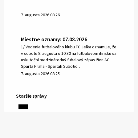
7. augusta 2026 08:26
Miestne oznamy: 07.08.2026
1/ Vedenie futbalového klubu FC Jelka oznamuje, že
v sobotu 8. augusta o 10.30 na futbalovom ihrisku sa
uskutoční medzinárodný fubalový zápas žien AC
Sparta Praha - Spartak Subotic…
7. augusta 2026 08:25
Staršie správy
6. augusta 2026 08:13
Miestne oznamy: 06.08.2026
1/ PITNÁ VODA NIE JE SAMOZREJMOSŤ. Dlhodobé
sucho a vysoké teploty spôsobujú pokles