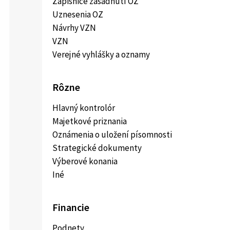
Zápisnice zasadnutí OZ
Uznesenia OZ
Návrhy VZN
VZN
Verejné vyhlášky a oznamy
Rôzne
Hlavný kontrolór
Majetkové priznania
Oznámenia o uložení písomnosti
Strategické dokumenty
Výberové konania
Iné
Financie
Podnety