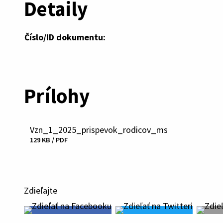
Detaily
Číslo/ID dokumentu:
Prílohy
Vzn_1_2025_prispevok_rodicov_ms
Stiahnuť
129 KB / PDF
súbor
Zdieľajte