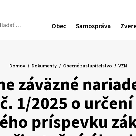
Zvýšiť
Zmen
N
kontrast
veľk
p
Obec
Samospráva
Zver
pís
v
dať:
Odoslať
p
vyhľadávací
formulár
Domov
Dokumenty
Obecné zastupiteľstvo
VZN
e záväzné nariad
 č. 1/2025 o určení
ého príspevku zá