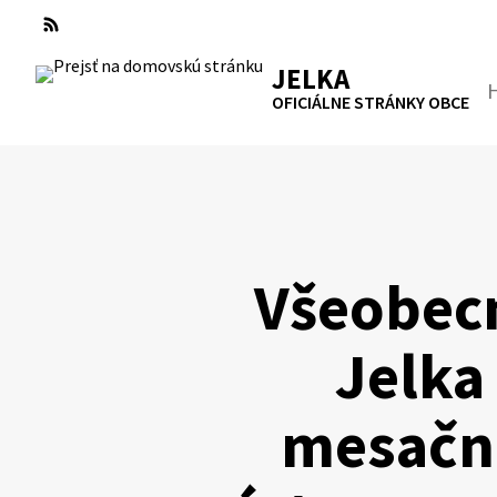
Preskočiť
na
RSS
Mapa
Tlačiť
obsah
JELKA
Hľa
OFICIÁLNE STRÁNKY OBCE
Všeobecn
Jelka
mesačn