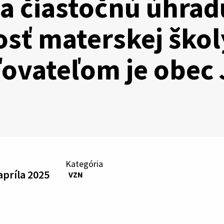
a čiastočnú úhra
osť materskej školy
ďovateľom je obec 
Kategória
 apríla 2025
VZN