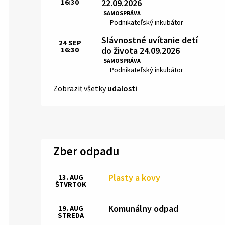
22.09.2026
16:30
Čas:
SAMOSPRÁVA
Miesto:
Podnikateľský inkubátor
Slávnostné uvítanie detí
24
SEP
do života 24.09.2026
16:30
Čas:
SAMOSPRÁVA
Miesto:
Podnikateľský inkubátor
Zobraziť všetky
udalosti
Zber odpadu
Plasty a kovy
13. AUG
ŠTVRTOK
Komunálny odpad
19. AUG
STREDA