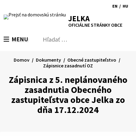
Preskočiť
EN
/
HU
na
Switch
Zmen
RSS
Mapa
Tlačiť
Zvýšiť
Zmenšiť
Zväčšiť
JELKA
obsah
language
jazyk
kontrast
veľkosť
veľkosť
OFICIÁLNE STRÁNKY OBCE
to
na
písma
písma
English
Magy
MENU
PREPNÚŤ
Hľadať:
Odo
vyh
for
Domov
Dokumenty
Obecné zastupiteľstvo
Zápisnice zasadnutí OZ
Zápisnica z 5. neplánovaného
zasadnutia Obecného
zastupiteľstva obce Jelka zo
dňa 17.12.2024