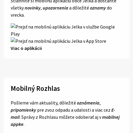
Stiahnite si mobilnú aplikáciu obce Jelka a dostaňte
všetky
novinky
,
upozornenia
a dôležité
oznamy
do
vrecka.
Viac o aplikácii
Mobilný Rozhlas
Pošleme vám aktuality, dôležité
oznámenia
,
pripomienky
pre zvoz odpadu a udalosti a viac cez
E-
mail
. Správy z Rozhlasu môžete odoberať aj v
mobilnej
appke
.