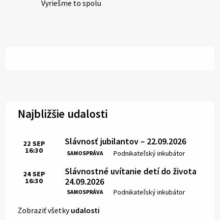
Vyriešme to spolu
Najbližšie udalosti
Slávnosť jubilantov – 22.09.2026
22
SEP
16:30
Čas:
Miesto:
Podnikateľský inkubátor
SAMOSPRÁVA
Slávnostné uvítanie detí do života
24
SEP
24.09.2026
16:30
Čas:
Miesto:
Podnikateľský inkubátor
SAMOSPRÁVA
Zobraziť všetky
udalosti