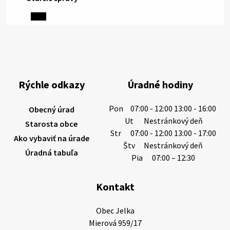
5. augusta 2026 13:10
Miestne oznamy: 05.08.2026
Smútočný oznam: 05.08.2026 1/ Vážení obyvatelia!S
hlbokým zármutkom Vám oznamujeme, že vo veku
Rýchle odkazy
Úradné hodiny
73 rokov nás opustila Irena Tanková, rodená
Tanková. Pohreb zosnulej bude dňa 6.08.20…
Pon
07:00 - 12:00 13:00 - 16:00
Obecný úrad
5. augusta 2026 12:59
Ut
Nestránkový deň
Starosta obce
Str
07:00 - 12:00 13:00 - 17:00
Ako vybaviť na úrade
Štv
Nestránkový deň
Úradná tabuľa
3. augusta 2026 08:45
Pia
07:00 – 12:30
Kontakt
Miestne oznamy: 03.08.2026
Smútočné oznamy: 03.08.2026 1/ Vážení obyvatelia!S
Obec Jelka

hlbokým zármutkom Vám oznamujeme, že vo veku
Mierová 959/17

84 rokov nás opustil Ján Letusek. Pohreb zosnulého