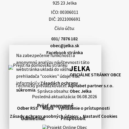
925 23 Jelka
bude dňa 4.08.2026 v utorok 10.00…
IČO: 00306011
3. augusta 2026 08:44
DIČ: 2021006691
Číslo účtu:
31. júla 2026 10:10
031/ 7876 182
obec@jelka.sk
Facebook stránka
Na zabezpečenie funkčnosti a
Smútočný oznam: 31.07.2026
anonymnú analýzu návštevnosti táto
Vážení obyvatelia!S hlbokým zármutkom Vám
JELKA
webstránka ukladá do vášho
oznamujeme, že vo veku 48 rokov nás opustil
OFICIÁLNE STRÁNKY OBCE
prehliadača "cookies" údaje. Viac
Norbert Rajcsányi, Annus. Pohreb zosnulého bude
informácií v
Zásadách ochrany
dňa 5.08.2026 v stredu 10.15 hodine v rímskoka…
Technický prevádzkovateľ:
Alphabet partner s.r.o.
súkromia
.
Správca obsahu:
Obec Jelka
31. júla 2026 10:07
Posledná aktualizácia:
06.08.2026
Prijať anonymné
Odber RSS
Mapa
Vyhlásenie o prístupnosti
31. júla 2026 08:21
Zásady ochrany osobných údajov
Nastaviť Cookies
Odmietnuť
Prispôsobiť