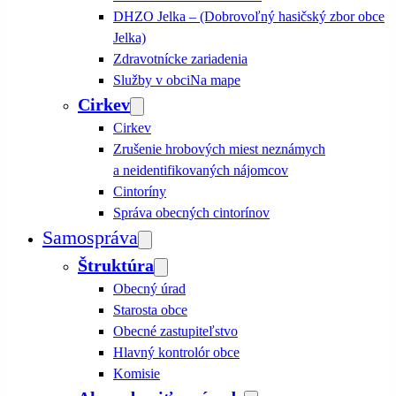
DHZO Jelka – (Dobrovoľný hasičský zbor obce
Jelka)
Zdravotnícke zariadenia
Služby v obci
Na mape
Cirkev
Cirkev
Zrušenie hrobových miest neznámych
a neidentifikovaných nájomcov
Cintoríny
Správa obecných cintorínov
Samospráva
Štruktúra
Obecný úrad
Starosta obce
Obecné zastupiteľstvo
Hlavný kontrolór obce
Komisie