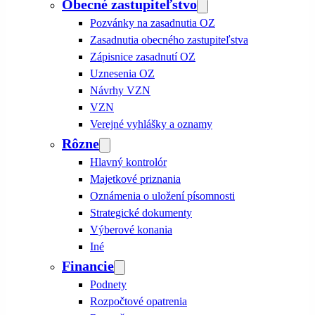
Obecné zastupiteľstvo
Pozvánky na zasadnutia OZ
Zasadnutia obecného zastupiteľstva
Zápisnice zasadnutí OZ
Uznesenia OZ
Návrhy VZN
VZN
Verejné vyhlášky a oznamy
Rôzne
Hlavný kontrolór
Majetkové priznania
Oznámenia o uložení písomnosti
Strategické dokumenty
Výberové konania
Iné
Financie
Podnety
Rozpočtové opatrenia