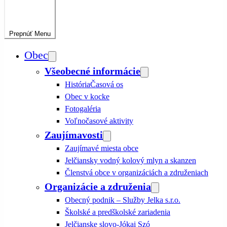
Prepnúť
Menu
Obec
Všeobecné informácie
História
Časová os
Obec v kocke
Fotogaléria
Voľnočasové aktivity
Zaujímavosti
Zaujímavé miesta obce
Jelčiansky vodný kolový mlyn a skanzen
Členstvá obce v organizáciách a združeniach
Organizácie a združenia
Obecný podnik – Služby Jelka s.r.o.
Školské a predškolské zariadenia
Jelčianske slovo-Jókai Szó