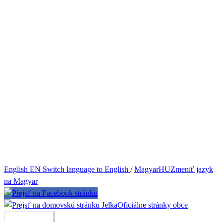
English
EN
Switch language to English
/
Magyar
HU
Zmeniť jazyk
na Magyar
Jelka
Oficiálne stránky obce