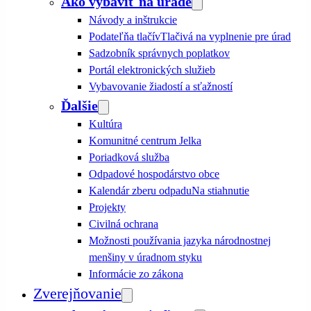
Ako vybaviť na úrade
Návody a inštrukcie
Podateľňa tlačív
Tlačivá na vyplnenie pre úrad
Sadzobník správnych poplatkov
Portál elektronických služieb
Vybavovanie žiadostí a sťažností
Ďalšie
Kultúra
Komunitné centrum Jelka
Poriadková služba
Odpadové hospodárstvo obce
Kalendár zberu odpadu
Na stiahnutie
Projekty
Civilná ochrana
Možnosti používania jazyka národnostnej
menšiny v úradnom styku
Informácie zo zákona
Zverejňovanie