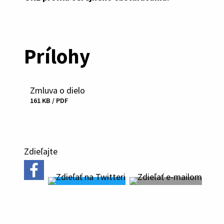
Prílohy
Zmluva o dielo
Stiahnuť
161 KB / PDF
súbor
Zdieľajte