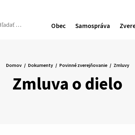
Obec
Samospráva
Zver
dať:
Odoslať
vyhľadávací
formulár
Domov
Dokumenty
Povinné zverejňovanie
Zmluvy
Zmluva o dielo