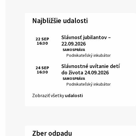
Najbližšie udalosti
Slávnosť jubilantov –
22
SEP
22.09.2026
16:30
Čas:
SAMOSPRÁVA
Miesto:
Podnikateľský inkubátor
Slávnostné uvítanie detí
24
SEP
do života 24.09.2026
16:30
Čas:
SAMOSPRÁVA
Miesto:
Podnikateľský inkubátor
Zobraziť všetky
udalosti
Zber odpadu