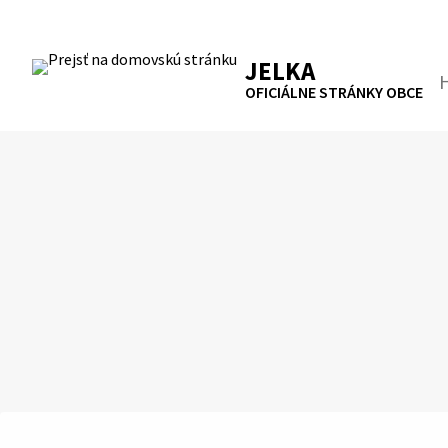
Preskočiť
na
RSS
Mapa
Tlačiť
obsah
JELKA
Hľa
OFICIÁLNE STRÁNKY OBCE