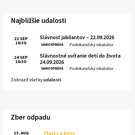
Najbližšie udalosti
Slávnosť jubilantov – 22.09.2026
22
SEP
16:30
Čas:
Miesto:
Podnikateľský inkubátor
SAMOSPRÁVA
Slávnostné uvítanie detí do života
24
SEP
24.09.2026
16:30
Čas:
Miesto:
Podnikateľský inkubátor
SAMOSPRÁVA
Zobraziť všetky
udalosti
Zber odpadu
Plasty a kovy
13. AUG