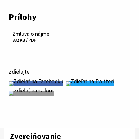
Prílohy
Zmluva o nájme
Stiahnuť
332 KB / PDF
súbor
Zdieľajte
Zverejňovanie