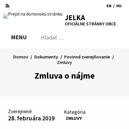
Preskočiť
EN
/
HU
na
Switch
Zmen
RSS
Mapa
Tlačiť
Zvýšiť
Zmenšiť
Zväčšiť
JELKA
obsah
language
jazyk
kontrast
veľkosť
veľkosť
OFICIÁLNE STRÁNKY OBCE
to
na
písma
písma
English
Magy
MENU
PREPNÚŤ
Hľadať:
Odo
vyh
for
Domov
Dokumenty
Povinné zverejňovanie
Zmluvy
Zmluva o nájme
Zverejnené
Kategória
28. februára 2019
ZMLUVY