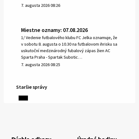
7. augusta 2026 08:26
Miestne oznamy: 07.08.2026
1/ Vedenie futbalového klubu FC Jelka oznamuje, že
v sobotu 8. augusta o 10.30 na futbalovom ihrisku sa
uskutoční medzinárodný fubalový zápas žien AC
Sparta Praha - Spartak Subotic…
7. augusta 2026 08:25
Staršie správy
6. augusta 2026 08:13
Miestne oznamy: 06.08.2026
1/ PITNÁ VODA NIE JE SAMOZREJMOSŤ. Dlhodobé
sucho a vysoké teploty spôsobujú pokles
výdatnosti vodárenských zdrojov.