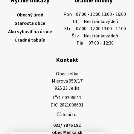
Rýchle odkazy
Úradné hodiny
Západoslovenská vodárenská spoločnosť preto
žiada obyvateľov o…
Pon
07:00 - 12:00 13:00 - 16:00
Obecný úrad
6. augusta 2026 08:12
Ut
Nestránkový deň
Starosta obce
Str
07:00 - 12:00 13:00 - 17:00
Ako vybaviť na úrade
Štv
Nestránkový deň
Úradná tabuľa
5. augusta 2026 13:10
Pia
07:00 – 12:30
Kontakt
Miestne oznamy: 05.08.2026
Smútočný oznam: 05.08.2026 1/ Vážení obyvatelia!S
Obec Jelka

hlbokým zármutkom Vám oznamujeme, že vo veku
Mierová 959/17

73 rokov nás opustila Irena Tanková, rodená
925 23 Jelka
Tanková. Pohreb zosnulej bude dňa 6.08.20…
IČO: 00306011
5. augusta 2026 12:59
DIČ: 2021006691
Číslo účtu:
3. augusta 2026 08:45
031/ 7876 182
obec@jelka.sk