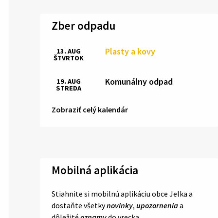
Zber odpadu
Plasty a kovy
13. AUG
ŠTVRTOK
Komunálny odpad
19. AUG
STREDA
Zobraziť celý kalendár
Mobilná aplikácia
Stiahnite si mobilnú aplikáciu obce Jelka a
dostaňte všetky
novinky
,
upozornenia
a
dôležité
oznamy
do vrecka.