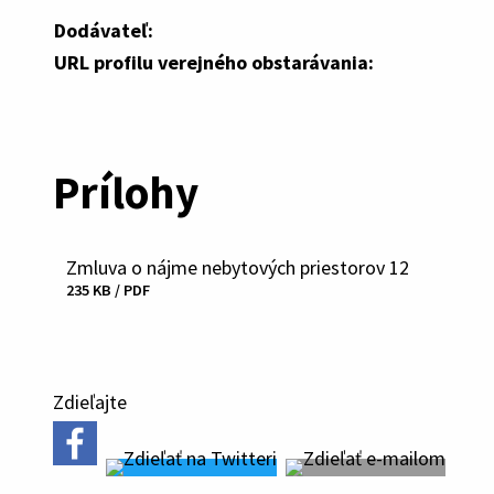
Dodávateľ:
URL profilu verejného obstarávania:
Prílohy
Zmluva o nájme nebytových priestorov 12
Stiahnuť
235 KB / PDF
súbor
Zdieľajte