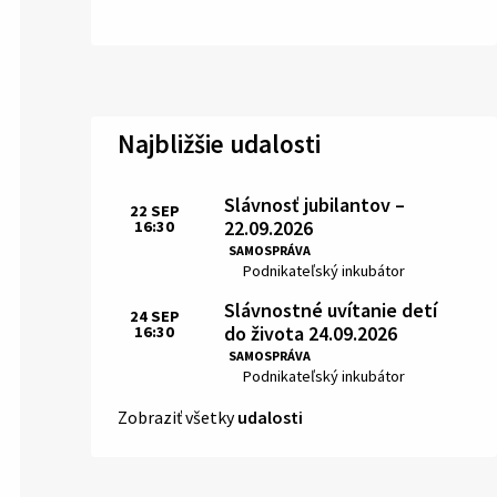
Najbližšie udalosti
Slávnosť jubilantov –
22
SEP
22.09.2026
16:30
Čas:
SAMOSPRÁVA
Miesto:
Podnikateľský inkubátor
Slávnostné uvítanie detí
24
SEP
do života 24.09.2026
16:30
Čas:
SAMOSPRÁVA
Miesto:
Podnikateľský inkubátor
Zobraziť všetky
udalosti