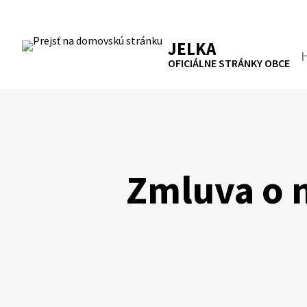
Preskočiť
na
RSS
Mapa
Tlačiť
obsah
JELKA
Hľa
OFICIÁLNE STRÁNKY OBCE
Zmluva o 