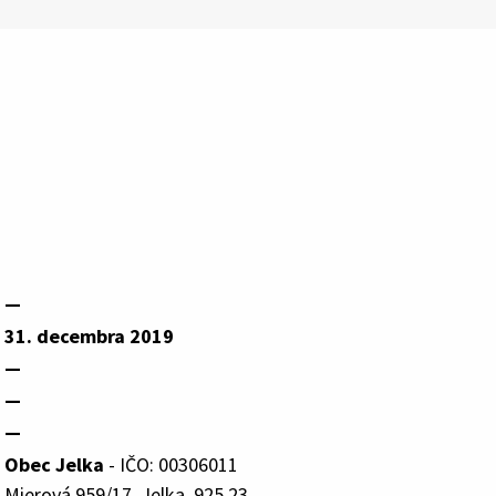
—
31. decembra 2019
—
—
—
Obec Jelka
- IČO: 00306011
Mierová 959/17, Jelka, 925 23