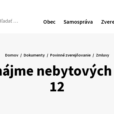
Obec
Samospráva
Zver
dať:
Odoslať
vyhľadávací
formulár
Domov
Dokumenty
Povinné zverejňovanie
Zmluvy
nájme nebytových 
12