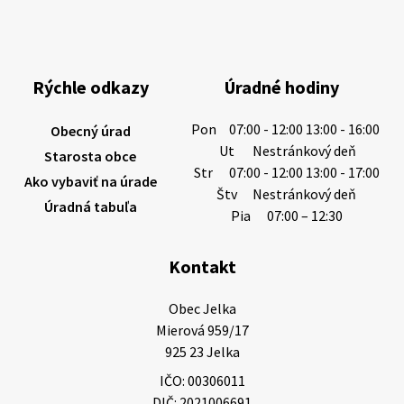
Miestne oznamy: 06.08.2026
1/ PITNÁ VODA NIE JE SAMOZREJMOSŤ. Dlhodobé
sucho a vysoké teploty spôsobujú pokles
výdatnosti vodárenských zdrojov.
Rýchle odkazy
Úradné hodiny
Západoslovenská vodárenská spoločnosť preto
žiada obyvateľov o…
Pon
07:00 - 12:00 13:00 - 16:00
Obecný úrad
6. augusta 2026 08:12
Ut
Nestránkový deň
Starosta obce
Str
07:00 - 12:00 13:00 - 17:00
Ako vybaviť na úrade
Štv
Nestránkový deň
Úradná tabuľa
5. augusta 2026 13:10
Pia
07:00 – 12:30
Kontakt
Miestne oznamy: 05.08.2026
Smútočný oznam: 05.08.2026 1/ Vážení obyvatelia!S
Obec Jelka

hlbokým zármutkom Vám oznamujeme, že vo veku
Mierová 959/17

73 rokov nás opustila Irena Tanková, rodená
925 23 Jelka
Tanková. Pohreb zosnulej bude dňa 6.08.20…
IČO: 00306011
5. augusta 2026 12:59
DIČ: 2021006691