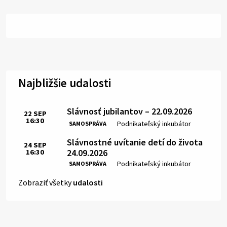
Najbližšie udalosti
Slávnosť jubilantov – 22.09.2026
22
SEP
16:30
Čas:
Miesto:
Podnikateľský inkubátor
SAMOSPRÁVA
Slávnostné uvítanie detí do života
24
SEP
24.09.2026
16:30
Čas:
Miesto:
Podnikateľský inkubátor
SAMOSPRÁVA
Zobraziť všetky
udalosti