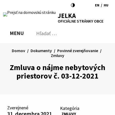
Preskočiť
EN
/
HU
na
Switch
Zmen
RSS
Mapa
Tlačiť
Zvýšiť
Zmenšiť
Zväčšiť
JELKA
obsah
language
jazyk
kontrast
veľkosť
veľkosť
OFICIÁLNE STRÁNKY OBCE
to
na
písma
písma
English
Magy
MENU
PREPNÚŤ
Hľadať:
Odo
vyh
for
Domov
Dokumenty
Povinné zverejňovanie
Zmluvy
Zmluva o nájme nebytových
priestorov č. 03-12-2021
Zverejnené
Kategória
31. decembra 2021
ZMLUVY