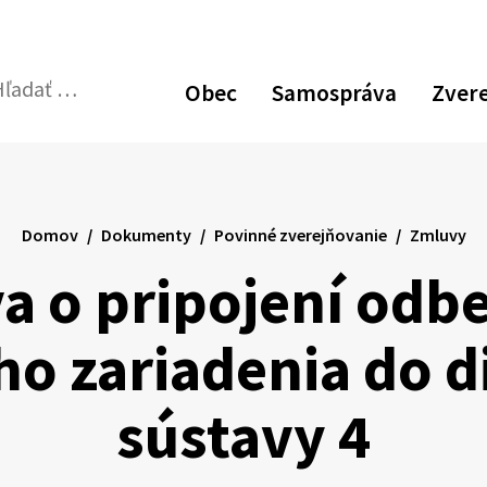
Obec
Samospráva
Zver
dať:
Odoslať
vyhľadávací
formulár
Domov
Dokumenty
Povinné zverejňovanie
Zmluvy
a o pripojení odb
ho zariadenia do d
sústavy 4