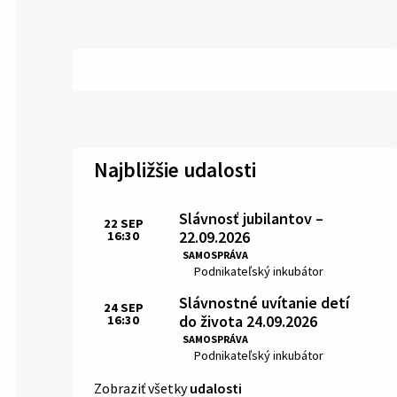
Najbližšie udalosti
Slávnosť jubilantov –
22
SEP
22.09.2026
16:30
Čas:
SAMOSPRÁVA
Miesto:
Podnikateľský inkubátor
Slávnostné uvítanie detí
24
SEP
do života 24.09.2026
16:30
Čas:
SAMOSPRÁVA
Miesto:
Podnikateľský inkubátor
Zobraziť všetky
udalosti