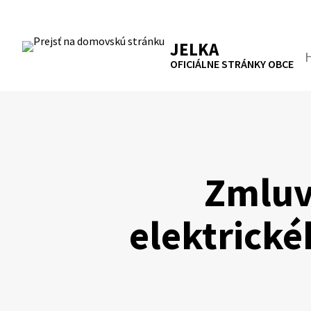
Preskočiť
na
RSS
Mapa
Tlačiť
obsah
JELKA
Hľa
OFICIÁLNE STRÁNKY OBCE
Zmluv
elektrické