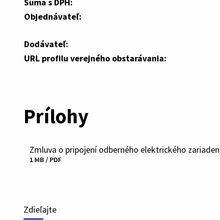
Suma s DPH:
Objednávateľ:
Dodávateľ:
URL profilu verejného obstarávania:
Prílohy
Zmluva o pripojení odberného elektrického zariadeni
Stiahnuť
1 MB / PDF
súbor
Zdieľajte