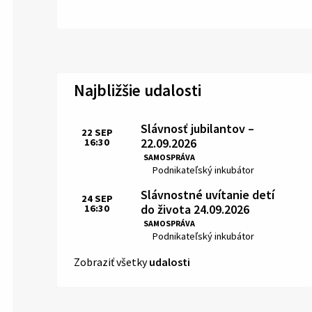
Najbližšie udalosti
Slávnosť jubilantov –
22
SEP
22.09.2026
16:30
Čas:
SAMOSPRÁVA
Miesto:
Podnikateľský inkubátor
Slávnostné uvítanie detí
24
SEP
do života 24.09.2026
16:30
Čas:
SAMOSPRÁVA
Miesto:
Podnikateľský inkubátor
Zobraziť všetky
udalosti