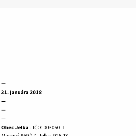
—
31. januára 2018
—
—
—
Obec Jelka
- IČO: 00306011
Mierová 959/17, Jelka, 925 23