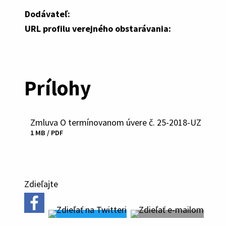
Dodávateľ:
URL profilu verejného obstarávania:
Prílohy
Zmluva O termínovanom úvere č. 25-2018-UZ
Stiahnuť
1 MB / PDF
súbor
Zdieľajte