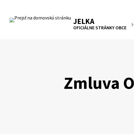
Preskočiť
na
RSS
Mapa
Tlačiť
obsah
JELKA
Hľa
OFICIÁLNE STRÁNKY OBCE
Zmluva O