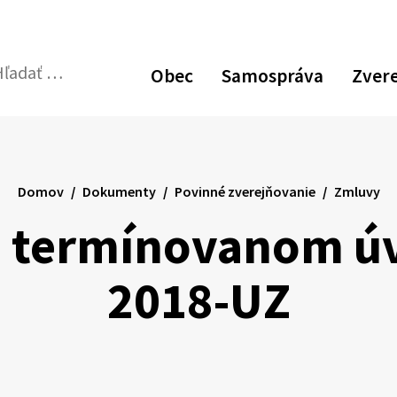
Obec
Samospráva
Zver
dať:
Odoslať
vyhľadávací
formulár
Domov
Dokumenty
Povinné zverejňovanie
Zmluvy
 termínovanom úve
2018-UZ