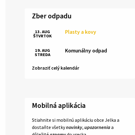
Zber odpadu
Plasty a kovy
13. AUG
ŠTVRTOK
Komunálny odpad
19. AUG
STREDA
Zobraziť celý kalendár
Mobilná aplikácia
Stiahnite si mobilnú aplikáciu obce Jelka a
dostaňte všetky
novinky
,
upozornenia
a
dôležité
oznamy
do vrecka.