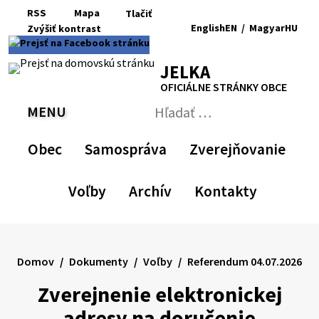
Preskočiť
RSS
Mapa
Tlačiť
na
English
EN
/
Magyar
HU
Zvýšiť
kontrast
RSS
Mapa
Tlačiť
obsah
Zvýšiť
Zmenšiť
Nastaviť
Zväčšiť
Switch
Zmeniť
kontrast
veľkosť
pôvodnú
veľkosť
language
jazyk
JELKA
písma
veľkosť
písma
to
na
písma
English
Magyar
OFICIÁLNE STRÁNKY OBCE
MENU
PREPNÚŤ
Hľadať:
Odoslať
vyhľadávací
Obec
Samospráva
Zverejňovanie
formulár
Voľby
Archív
Kontakty
Domov
Dokumenty
Voľby
Referendum 04.07.2026
Zverejnenie elektronickej
adresy na doručenie