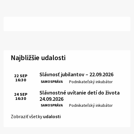
Najbližšie udalosti
Slávnosť jubilantov – 22.09.2026
22
SEP
16:30
Čas:
Miesto:
Podnikateľský inkubátor
SAMOSPRÁVA
Slávnostné uvítanie detí do života
24
SEP
24.09.2026
16:30
Čas:
Miesto:
Podnikateľský inkubátor
SAMOSPRÁVA
Zobraziť všetky
udalosti