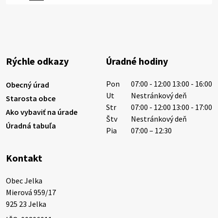
Miestne oznamy: 06.08.2026
1/ PITNÁ VODA NIE JE SAMOZREJMOSŤ. Dlhodobé
sucho a vysoké teploty spôsobujú pokles
výdatnosti vodárenských zdrojov.
Rýchle odkazy
Úradné hodiny
Západoslovenská vodárenská spoločnosť preto
žiada obyvateľov o…
Pon
07:00 - 12:00 13:00 - 16:00
Obecný úrad
6. augusta 2026 08:12
Ut
Nestránkový deň
Starosta obce
Str
07:00 - 12:00 13:00 - 17:00
Ako vybaviť na úrade
Štv
Nestránkový deň
Úradná tabuľa
5. augusta 2026 13:10
Pia
07:00 – 12:30
Kontakt
Miestne oznamy: 05.08.2026
Smútočný oznam: 05.08.2026 1/ Vážení obyvatelia!S
Obec Jelka

hlbokým zármutkom Vám oznamujeme, že vo veku
Mierová 959/17

73 rokov nás opustila Irena Tanková, rodená
925 23 Jelka
Tanková. Pohreb zosnulej bude dňa 6.08.20…