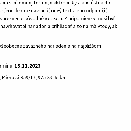
enia v písomnej forme, elektronicky alebo ústne do
čenej lehote navrhnúť nový text alebo odporučiť
o spresnenie pôvodného textu. Z pripomienky musí byť
navrhovateľ nariadenia prihliadať a to najmä vtedy, ak
 Všeobecne záväzného nariadenia na najbližšom
ermínu:
13.11.2023
Mierová 959/17, 925 23 Jelka