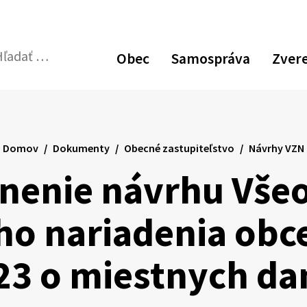
Obec
Samospráva
Zver
dať:
Odoslať
vyhľadávací
formulár
Domov
Dokumenty
Obecné zastupiteľstvo
Návrhy VZN
jnenie návrhu Vše
o nariadenia obce
23 o miestnych da