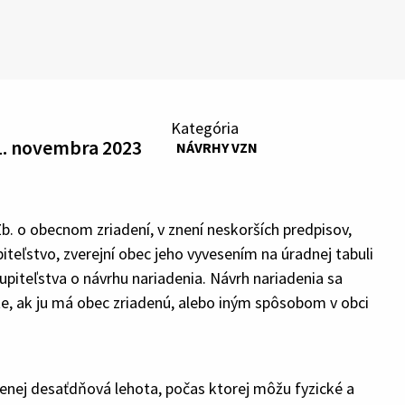
Kategória
1. novembra 2023
NÁVRHY VZN
. o obecnom zriadení, v znení neskorších predpisov,
teľstvo, zverejní obec jeho vyvesením na úradnej tabuli
piteľstva o návrhu nariadenia. Návrh nariadenia sa
hote, ak ju má obec zriadenú, alebo iným spôsobom v obci
enej desaťdňová lehota, počas ktorej môžu fyzické a