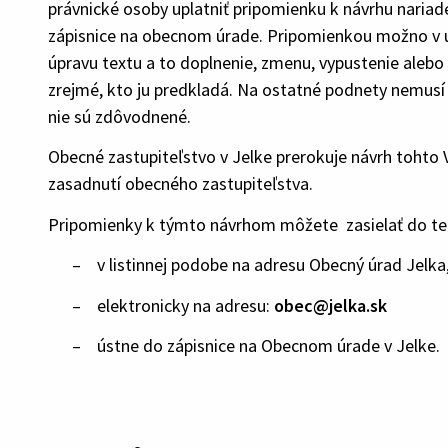
právnické osoby uplatniť pripomienku k návrhu nariad
zápisnice na obecnom úrade. Pripomienkou možno v ur
úpravu textu a to doplnenie, zmenu, vypustenie aleb
zrejmé, kto ju predkladá. Na ostatné podnety nemusí 
nie sú zdôvodnené.
Obecné zastupiteľstvo v Jelke prerokuje návrh tohto
zasadnutí obecného zastupiteľstva.
Pripomienky k týmto návrhom môžete zasielať do t
– v listinnej podobe na adresu Obecný úrad Jelka, 
– elektronicky na adresu:
obec@jelka.sk
– ústne do zápisnice na Obecnom úrade v Jelke.