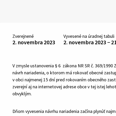
Zverejnené
Vyvesené na úradnej tabuli
2. novembra 2023
2. novembra 2023 − 2
V zmysle ustanovenia § 6 zákona NR SR č. 369/1990 Zb
návrh nariadenia, o ktorom má rokovať obecné zastupi
v obci najmenej 15 dní pred rokovaním obecného zastu
zverejní aj na internetovej adrese obce v tej istej le
obvyklým.
Dňom vyvesenia návrhu nariadenia začína plynúť najm