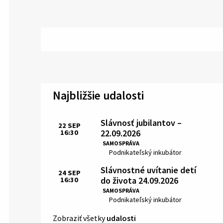
Najbližšie udalosti
Slávnosť jubilantov –
22
SEP
22.09.2026
16:30
Čas:
SAMOSPRÁVA
Miesto:
Podnikateľský inkubátor
Slávnostné uvítanie detí
24
SEP
do života 24.09.2026
16:30
Čas:
SAMOSPRÁVA
Miesto:
Podnikateľský inkubátor
Zobraziť všetky
udalosti