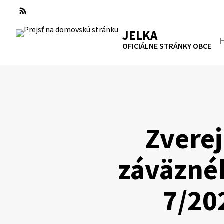
Preskočiť
na
RSS
Mapa
Tlačiť
obsah
JELKA
Hľa
OFICIÁLNE STRÁNKY OBCE
Zvere
záväznéh
7/20