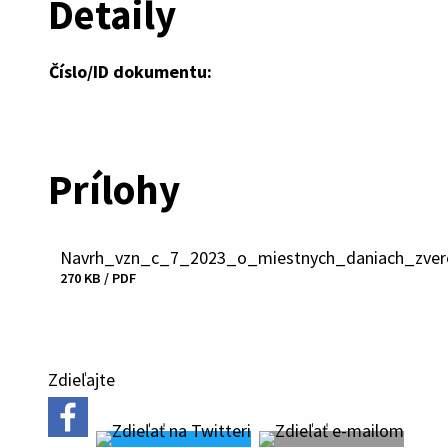
Detaily
Číslo/ID dokumentu:
Prílohy
Navrh_vzn_c_7_2023_o_miestnych_daniach_zvere
Stiahnuť
270 KB / PDF
súbor
Zdieľajte