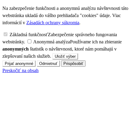
Na zabezpečenie funkčnosti a anonymnú analýzu návštevnosti táto
webstránka ukladá do vášho prehliadača "cookies" údaje. Viac
informácií v
Zásadách ochrany súkromia
.
Základná funkčnosť
Zabezpečenie správneho fungovania
webstránky.
Anonymná analýza
Používame ich na zbieranie
anonymných
štatistík o návštevnosti, ktoré nám pomáhajú v
zlepšovaní našich služieb.
Uložiť výber
Prijať anonymné
Odmietnuť
Prispôsobiť
Preskočiť na obsah