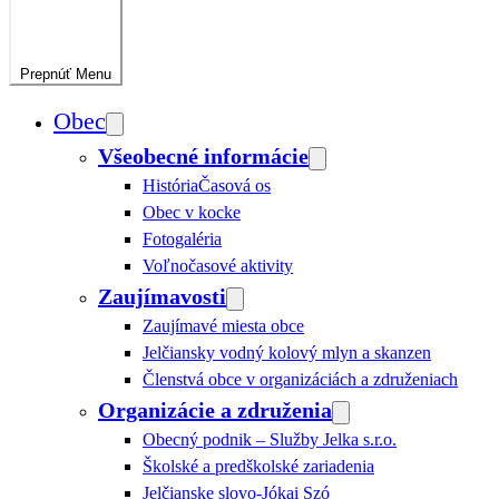
Prepnúť
Menu
Obec
Všeobecné informácie
História
Časová os
Obec v kocke
Fotogaléria
Voľnočasové aktivity
Zaujímavosti
Zaujímavé miesta obce
Jelčiansky vodný kolový mlyn a skanzen
Členstvá obce v organizáciách a združeniach
Organizácie a združenia
Obecný podnik – Služby Jelka s.r.o.
Školské a predškolské zariadenia
Jelčianske slovo-Jókai Szó