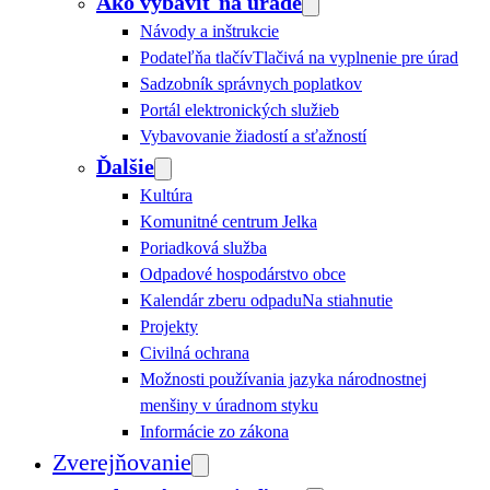
Ako vybaviť na úrade
Návody a inštrukcie
Podateľňa tlačív
Tlačivá na vyplnenie pre úrad
Sadzobník správnych poplatkov
Portál elektronických služieb
Vybavovanie žiadostí a sťažností
Ďalšie
Kultúra
Komunitné centrum Jelka
Poriadková služba
Odpadové hospodárstvo obce
Kalendár zberu odpadu
Na stiahnutie
Projekty
Civilná ochrana
Možnosti používania jazyka národnostnej
menšiny v úradnom styku
Informácie zo zákona
Zverejňovanie