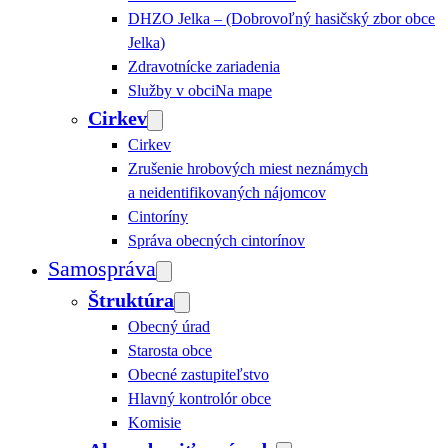
DHZO Jelka – (Dobrovoľný hasičský zbor obce
Jelka)
Zdravotnícke zariadenia
Služby v obci
Na mape
Cirkev
Cirkev
Zrušenie hrobových miest neznámych
a neidentifikovaných nájomcov
Cintoríny
Správa obecných cintorínov
Samospráva
Štruktúra
Obecný úrad
Starosta obce
Obecné zastupiteľstvo
Hlavný kontrolór obce
Komisie