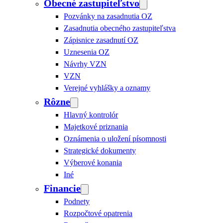
Obecné zastupiteľstvo
Pozvánky na zasadnutia OZ
Zasadnutia obecného zastupiteľstva
Zápisnice zasadnutí OZ
Uznesenia OZ
Návrhy VZN
VZN
Verejné vyhlášky a oznamy
Rôzne
Hlavný kontrolór
Majetkové priznania
Oznámenia o uložení písomnosti
Strategické dokumenty
Výberové konania
Iné
Financie
Podnety
Rozpočtové opatrenia