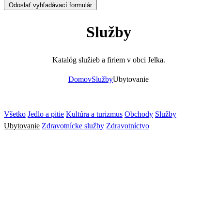
Odoslať vyhľadávací formulár
Služby
Katalóg služieb a firiem v obci Jelka.
Domov
Služby
Ubytovanie
Všetko
Jedlo a pitie
Kultúra a turizmus
Obchody
Služby
Ubytovanie
Zdravotnícke služby
Zdravotníctvo