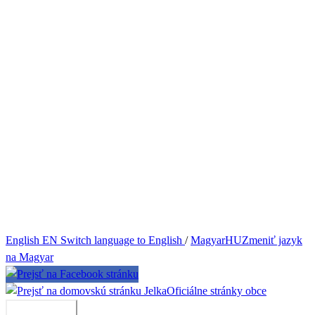
English
EN
Switch language to English
/
Magyar
HU
Zmeniť jazyk
na Magyar
Jelka
Oficiálne stránky obce