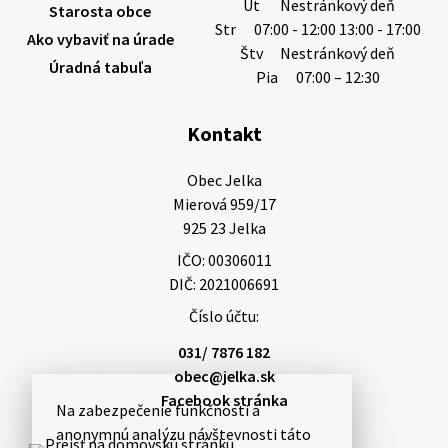
Ut
Nestránkový deň
Starosta obce
Str
07:00 - 12:00 13:00 - 17:00
Ako vybaviť na úrade
Štv
Nestránkový deň
Úradná tabuľa
Pia
07:00 – 12:30
Kontakt
Obec Jelka

Mierová 959/17

925 23 Jelka
IČO: 00306011
DIČ: 2021006691
Číslo účtu:
031/ 7876 182
obec@jelka.sk
Facebook stránka
Na zabezpečenie funkčnosti a
anonymnú analýzu návštevnosti táto