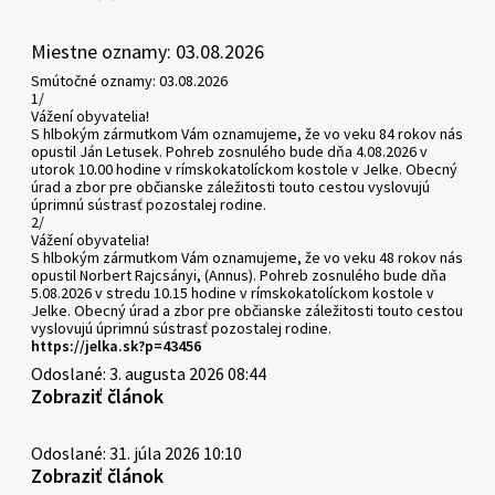
Miestne oznamy: 03.08.2026
Smútočné oznamy: 03.08.2026
1/
Vážení obyvatelia!
S hlbokým zármutkom Vám oznamujeme, že vo veku 84 rokov nás
opustil Ján Letusek. Pohreb zosnulého bude dňa 4.08.2026 v
utorok 10.00 hodine v rímskokatolíckom kostole v Jelke. Obecný
úrad a zbor pre občianske záležitosti touto cestou vyslovujú
úprimnú sústrasť pozostalej rodine.
2/
Vážení obyvatelia!
S hlbokým zármutkom Vám oznamujeme, že vo veku 48 rokov nás
opustil Norbert Rajcsányi, (Annus). Pohreb zosnulého bude dňa
5.08.2026 v stredu 10.15 hodine v rímskokatolíckom kostole v
Jelke. Obecný úrad a zbor pre občianske záležitosti touto cestou
vyslovujú úprimnú sústrasť pozostalej rodine.
https://jelka.sk?p=43456
Odoslané: 3. augusta 2026 08:44
Zobraziť článok
Odoslané: 31. júla 2026 10:10
Zobraziť článok