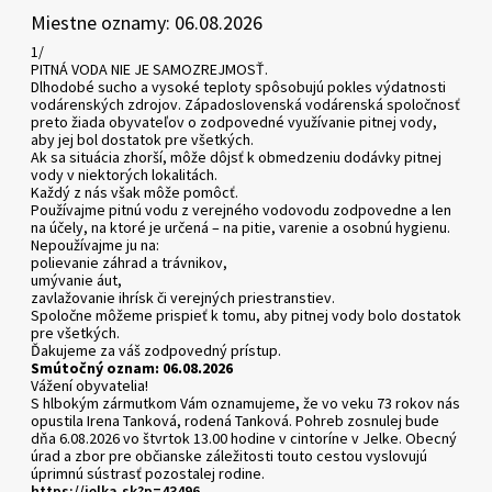
Miestne oznamy: 06.08.2026
1/
PITNÁ VODA NIE JE SAMOZREJMOSŤ.
Dlhodobé sucho a vysoké teploty spôsobujú pokles výdatnosti
vodárenských zdrojov. Západoslovenská vodárenská spoločnosť
preto žiada obyvateľov o zodpovedné využívanie pitnej vody,
aby jej bol dostatok pre všetkých.
Ak sa situácia zhorší, môže dôjsť k obmedzeniu dodávky pitnej
vody v niektorých lokalitách.
Každý z nás však môže pomôcť.
Používajme pitnú vodu z verejného vodovodu zodpovedne a len
na účely, na ktoré je určená – na pitie, varenie a osobnú hygienu.
Nepoužívajme ju na:
polievanie záhrad a trávnikov,
umývanie áut,
zavlažovanie ihrísk či verejných priestranstiev.
Spoločne môžeme prispieť k tomu, aby pitnej vody bolo dostatok
pre všetkých.
Ďakujeme za váš zodpovedný prístup.
Smútočný oznam: 06.08.2026
Vážení obyvatelia!
S hlbokým zármutkom Vám oznamujeme, že vo veku 73 rokov nás
opustila Irena Tanková, rodená Tanková. Pohreb zosnulej bude
dňa 6.08.2026 vo štvrtok 13.00 hodine v cintoríne v Jelke. Obecný
úrad a zbor pre občianske záležitosti touto cestou vyslovujú
úprimnú sústrasť pozostalej rodine.
https://jelka.sk?p=43496