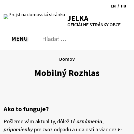
Preskočiť
EN
/
HU
na
Switch
Zmen
RSS
Mapa
Tlačiť
Zvýšiť
Zmenšiť
Zväčšiť
JELKA
obsah
language
jazyk
kontrast
veľkosť
veľkosť
OFICIÁLNE STRÁNKY OBCE
to
na
písma
písma
English
Magy
MENU
PREPNÚŤ
Hľadať:
Odo
vyh
for
Domov
Mobilný Rozhlas
Ako to funguje?
Pošleme vám aktuality, dôležité
oznámenia
,
pripomienky
pre zvoz odpadu a udalosti a viac cez
E-