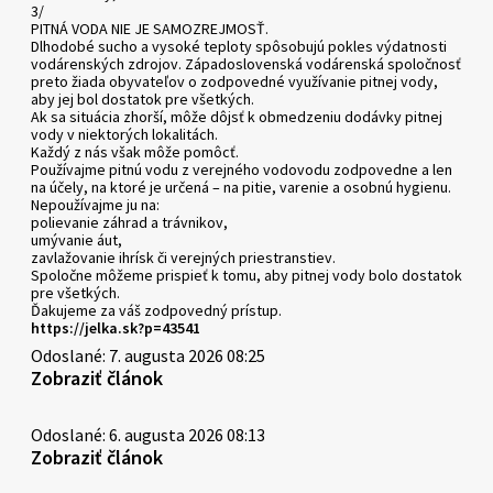
3/
PITNÁ VODA NIE JE SAMOZREJMOSŤ.
Dlhodobé sucho a vysoké teploty spôsobujú pokles výdatnosti
vodárenských zdrojov. Západoslovenská vodárenská spoločnosť
preto žiada obyvateľov o zodpovedné využívanie pitnej vody,
aby jej bol dostatok pre všetkých.
Ak sa situácia zhorší, môže dôjsť k obmedzeniu dodávky pitnej
vody v niektorých lokalitách.
Každý z nás však môže pomôcť.
Používajme pitnú vodu z verejného vodovodu zodpovedne a len
na účely, na ktoré je určená – na pitie, varenie a osobnú hygienu.
Nepoužívajme ju na:
polievanie záhrad a trávnikov,
umývanie áut,
zavlažovanie ihrísk či verejných priestranstiev.
Spoločne môžeme prispieť k tomu, aby pitnej vody bolo dostatok
pre všetkých.
Ďakujeme za váš zodpovedný prístup.
https://jelka.sk?p=43541
Odoslané: 7. augusta 2026 08:25
Zobraziť článok
Odoslané: 6. augusta 2026 08:13
Zobraziť článok