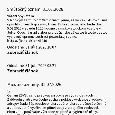
Smútočný oznam: 31.07.2026
Vážení obyvatelia!
S hlbokým zármutkom Vám oznamujeme, že vo veku 48 rokov nás
opustil Norbert Rajcsányi, Annus. Pohreb zosnulého bude dňa
5.08.2026 v stredu 10.15 hodine v rímskokatolíckom kostole v
Jelke. Obecný úrad a zbor pre občianske záležitosti touto cestou
vyslovujú úprimnú sústrasť pozostalej rodine.
https://jelka.sk?p=43446
Odoslané: 31. júla 2026 10:07
Zobraziť článok
Odoslané: 31. júla 2026 08:21
Zobraziť článok
Miestne oznamy: 31.07.2026
1/
Oznam ZSVS, a.s. o pretrvávaní poklesu výdatnosti vody
Z dôvodu pretrvávajúceho sucha a poklesu výdatnosti vodných
zdrojov žiada Západoslovenská vodárenská spoločnosť o šetrné
a zodpovedné využívanie pitnej vody z verejného vodovodu.
Pitnú vodu používajte výhradne na pitné a hygienické účely.