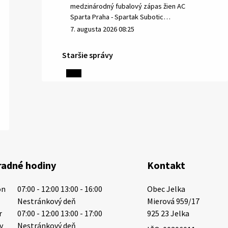
medzinárodný fubalový zápas žien AC
Sparta Praha - Spartak Subotic…
7. augusta 2026 08:25
Staršie správy
6. augusta 2026 08:13
Miestne oznamy: 06.08.2026
1/ PITNÁ VODA NIE JE SAMOZREJMOSŤ.
Dlhodobé sucho a vysoké teploty
spôsobujú pokles výdatnosti
vodárenských zdrojov. Západoslovenská
radné hodiny
Kontakt
vodárenská spoločnosť preto žiada
obyvateľov o…
on
07:00 - 12:00 13:00 - 16:00
Obec Jelka

6. augusta 2026 08:12
t
Nestránkový deň
Mierová 959/17

r
07:00 - 12:00 13:00 - 17:00
925 23 Jelka
tv
Nestránkový deň