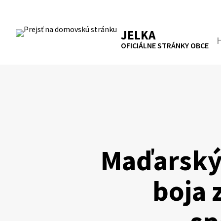
Preskočiť
na
RSS
Mapa
Tlačiť
obsah
JELKA
Hľa
OFICIÁLNE STRÁNKY OBCE
Maďarský 
boja 