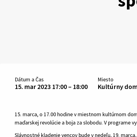
sp
Dátum a Čas
Miesto
15. mar 2023 17:00 – 18:00
Kultúrny do
15. marca, o 17.00 hodine v miestnom kultúrnom do
maďarskej revolúcie a boja za slobodu. V programe vys
Slávnostné kladenie vencov bude v nedeľu, 19. marca, 