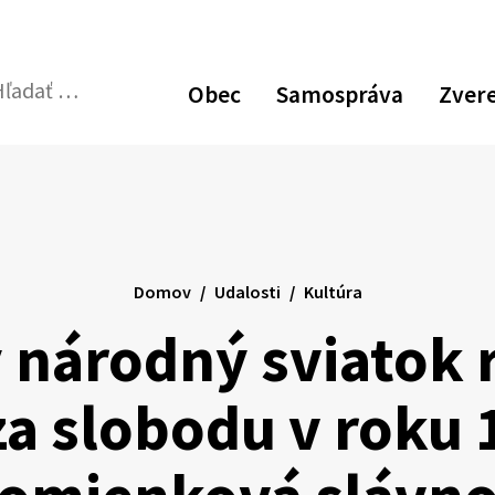
Obec
Samospráva
Zver
dať:
Odoslať
vyhľadávací
formulár
Domov
Udalosti
Kultúra
národný sviatok r
za slobodu v roku 