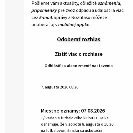
Pošleme vám aktuality, dôležité
oznámenia
,
pripomienky
pre zvoz odpadu a udalosti a viac
cez
E-mail
. Správy z Rozhlasu môžete
odoberať aj v
mobilnej appke
.
Odoberať rozhlas
Zistiť viac o rozhlase
Odhlásiť sa alebo zmeniť nastavenia
7. augusta 2026 08:26
Miestne oznamy: 07.08.2026
1/ Vedenie futbalového klubu FC Jelka
oznamuje, že v sobotu 8. augusta o 10.30
na futbalovom ihrisku sa uskutoční