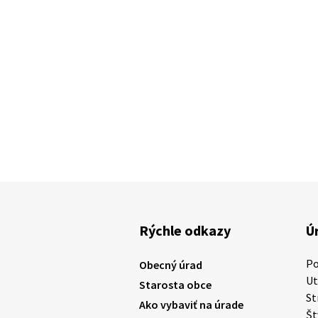
Rýchle odkazy
Ú
P
Obecný úrad
U
Starosta obce
St
Ako vybaviť na úrade
Š