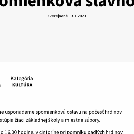
omienková slávno
Zverejnené
13.1.2023
.
Kategória
m
KULTÚRA
me usporiadame spomienkovú oslavu na počesť hrdinov
túpia žiaci základnej školy a miestne súbory.
o 16.00 hodine, v cintoríne pri pomníku padlých hrdinov.