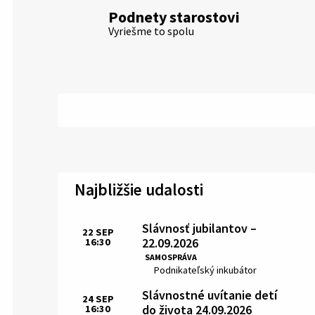
Podnety starostovi
Vyriešme to spolu
Najbližšie udalosti
Slávnosť jubilantov –
22
SEP
22.09.2026
16:30
Čas:
SAMOSPRÁVA
Miesto:
Podnikateľský inkubátor
Slávnostné uvítanie detí
24
SEP
do života 24.09.2026
16:30
Čas: