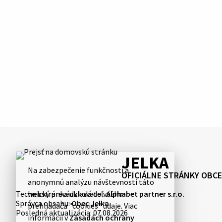
JELKA
Na zabezpečenie funkčnosti a
OFICIÁLNE STRÁNKY OBCE
anonymnú analýzu návštevnosti táto
Technický prevádzkovateľ:
Alphabet partner s.r.o.
webstránka ukladá do vášho
Správca obsahu:
Obec Jelka
prehliadača "cookies" údaje. Viac
Posledná aktualizácia:
07.08.2026
informácií v
Zásadách ochrany