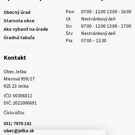
žiada obyvateľov o…
Pon
07:00 - 12:00 13:00 - 16:00
Obecný úrad
6. augusta 2026 08:12
Ut
Nestránkový deň
Starosta obce
Str
07:00 - 12:00 13:00 - 17:00
Ako vybaviť na úrade
Štv
Nestránkový deň
Úradná tabuľa
5. augusta 2026 13:10
Pia
07:00 – 12:30
Kontakt
Miestne oznamy: 05.08.2026
Smútočný oznam: 05.08.2026 1/ Vážení obyvatelia!S
Obec Jelka

hlbokým zármutkom Vám oznamujeme, že vo veku
Mierová 959/17

73 rokov nás opustila Irena Tanková, rodená
925 23 Jelka
Tanková. Pohreb zosnulej bude dňa 6.08.20…
IČO: 00306011
5. augusta 2026 12:59
DIČ: 2021006691
Číslo účtu:
3. augusta 2026 08:45
031/ 7876 182
obec@jelka.sk