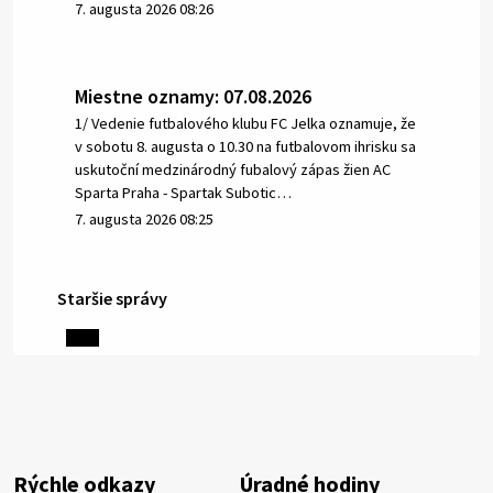
7. augusta 2026 08:26
Miestne oznamy: 07.08.2026
1/ Vedenie futbalového klubu FC Jelka oznamuje, že
v sobotu 8. augusta o 10.30 na futbalovom ihrisku sa
uskutoční medzinárodný fubalový zápas žien AC
Sparta Praha - Spartak Subotic…
7. augusta 2026 08:25
Staršie správy
6. augusta 2026 08:13
Miestne oznamy: 06.08.2026
1/ PITNÁ VODA NIE JE SAMOZREJMOSŤ. Dlhodobé
sucho a vysoké teploty spôsobujú pokles
výdatnosti vodárenských zdrojov.
Rýchle odkazy
Úradné hodiny
Západoslovenská vodárenská spoločnosť preto