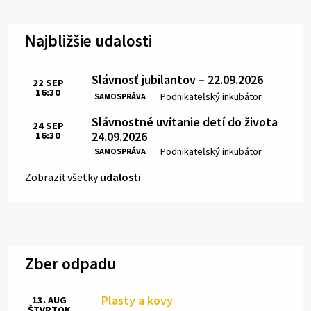
Najbližšie udalosti
Slávnosť jubilantov – 22.09.2026
22
SEP
16:30
Čas:
Miesto:
Podnikateľský inkubátor
SAMOSPRÁVA
Slávnostné uvítanie detí do života
24
SEP
24.09.2026
16:30
Čas:
Miesto:
Podnikateľský inkubátor
SAMOSPRÁVA
Zobraziť všetky
udalosti
Zber odpadu
Plasty a kovy
13. AUG
ŠTVRTOK