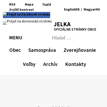
Preskočiť
RSS
Mapa
Tlačiť
na
English
EN
/
Magyar
HU
Zvýšiť
kontrast
RSS
Mapa
Tlačiť
obsah
Zvýšiť
Zmenšiť
Nastaviť
Zväčšiť
Switch
Zmeniť
kontrast
veľkosť
pôvodnú
veľkosť
language
jazyk
JELKA
písma
veľkosť
písma
to
na
písma
English
Magyar
OFICIÁLNE STRÁNKY OBCE
MENU
PREPNÚŤ
Hľadať:
Odoslať
vyhľadávací
Obec
Samospráva
Zverejňovanie
formulár
Voľby
Archív
Kontakty