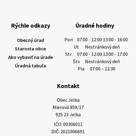
Miestne oznamy: 05.08.2026
Smútočný oznam: 05.08.2026 1/ Vážení obyvatelia!S
hlbokým zármutkom Vám oznamujeme, že vo veku
Rýchle odkazy
Úradné hodiny
73 rokov nás opustila Irena Tanková, rodená
Tanková. Pohreb zosnulej bude dňa 6.08.20…
Pon
07:00 - 12:00 13:00 - 16:00
Obecný úrad
5. augusta 2026 12:59
Ut
Nestránkový deň
Starosta obce
Str
07:00 - 12:00 13:00 - 17:00
Ako vybaviť na úrade
Štv
Nestránkový deň
Úradná tabuľa
3. augusta 2026 08:45
Pia
07:00 – 12:30
Kontakt
Miestne oznamy: 03.08.2026
Smútočné oznamy: 03.08.2026 1/ Vážení obyvatelia!S
Obec Jelka

hlbokým zármutkom Vám oznamujeme, že vo veku
Mierová 959/17

84 rokov nás opustil Ján Letusek. Pohreb zosnulého
925 23 Jelka
bude dňa 4.08.2026 v utorok 10.00…
IČO: 00306011
3. augusta 2026 08:44
DIČ: 2021006691