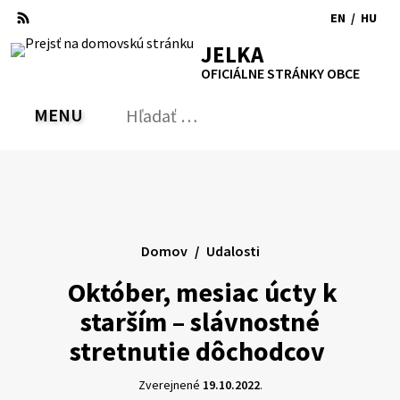
Preskočiť
EN
/
HU
na
Switch
Zmen
RSS
Mapa
Tlačiť
Zvýšiť
Zmenšiť
Zväčšiť
JELKA
obsah
language
jazyk
kontrast
veľkosť
veľkosť
OFICIÁLNE STRÁNKY OBCE
to
na
písma
písma
English
Magy
MENU
PREPNÚŤ
Hľadať:
Odo
vyh
for
Domov
Udalosti
Október, mesiac úcty k
starším – slávnostné
stretnutie dôchodcov
Zverejnené
19.10.2022
.