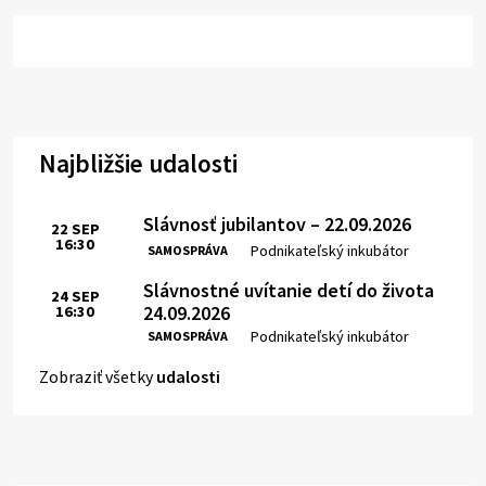
Najbližšie udalosti
Slávnosť jubilantov – 22.09.2026
22
SEP
16:30
Čas:
Miesto:
Podnikateľský inkubátor
SAMOSPRÁVA
Slávnostné uvítanie detí do života
24
SEP
24.09.2026
16:30
Čas:
Miesto:
Podnikateľský inkubátor
SAMOSPRÁVA
Zobraziť všetky
udalosti